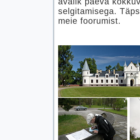
avalik päeva kokkuv
selgitamisega. Täpse
meie foorumist.