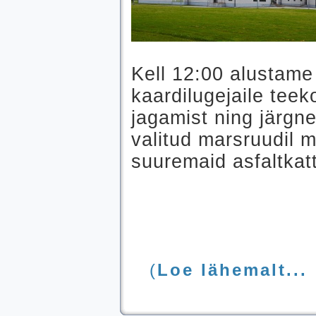
Kell 12:00 alustame
kaardilugejaile teek
jagamist ning järgne
valitud marsruudil 
suuremaid asfaltkat
(
Loe lähemalt...