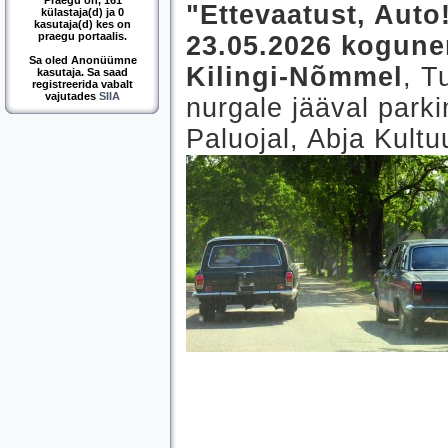
Praegu on, 161
"Ettevaatust, Auto
külastaja(d) ja 0
kasutaja(d) kes on
praegu portaalis.
23.05.2026 kogune
Sa oled Anonüümne
Kilingi-Nõmmel
, T
kasutaja. Sa saad
registreerida vabalt
vajutades
SIIA
nurgale jääval parki
Paluojal, Abja Kultu