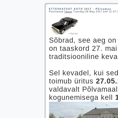
ETTEVAATUST AUTO 2017 - Põlvamaa
Postitanud
Tauno
Tuesday,09.May.2017 kell 11:47:2
Sõbrad, see aeg on 
on taaskord 27. mai
traditsiooniline kev
Sel kevadel, kui sed
toimub üritus
27.05
valdavalt Põlvamaal
kogunemisega kell