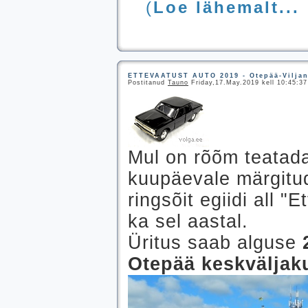
(
Loe lähemalt...
ETTEVAATUST AUTO 2019 - Otepää-Viljan
Postitanud
Tauno
Friday,17.May.2019 kell 10:45:37
Mul on rõõm teatada
kuupäevale märgitu
ringsõit egiidi all "
ka sel aastal.
Üritus saab alguse
Otepää keskväljak