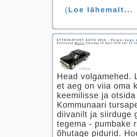
(
Loe lähemalt...
ETTEVAATUST AUTO 2016 - Peipsi kogu 
Postitanud
Martin
Saturday,23.April.2016 kell 14:5
Head volgamehed. L
et aeg on viia oma 
keemilisse ja otsid
Kommunaari tursape
diivanilt ja siirduge
tegema - pumbake re
õhutage pidurid. H