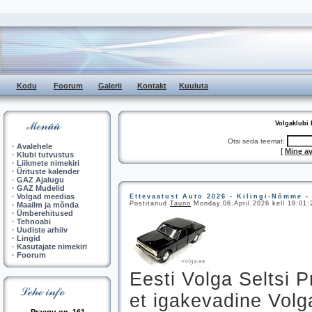
Kodu
Foorum
Galerii
Kontakt
Kuuluta
Volgaklubi
Otsi seda teemat:
·
Avalehele
[
Mine av
·
Klubi tutvustus
·
Liikmete nimekiri
·
Ürituste kalender
·
GAZ Ajalugu
·
GAZ Mudelid
·
Volgad meedias
Ettevaatust Auto 2026 - Kilingi-Nõmme -
Postitanud
Tauno
Monday,06.April.2026 kell 18:01:
·
Maailm ja mõnda
·
Ümberehitused
·
Tehnoabi
·
Uudiste arhiiv
·
Lingid
·
Kasutajate nimekiri
·
Foorum
Eesti Volga Seltsi P
et igakevadine Volga