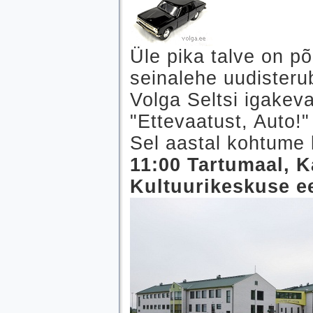
Üle pika talve on põ
seinalehe uudisterub
Volga Seltsi igakevad
"Ettevaatust, Auto!"
Sel aastal kohtume
11:00 Tartumaal, 
Kultuurikeskuse e