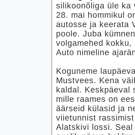
silikoonõliga üle ka
28. mai hommikul o
autosse ja keerata 
poole. Juba kümnen
volgamehed kokku, e
Auto nimeline ajarä
Koguneme laupäeva 
Mustvees. Kena väi
kaldal. Keskpäeval s
mille raames on ees
äärseid külasid ja n
viietunnist rassimi
Alatskivi lossi. Sea