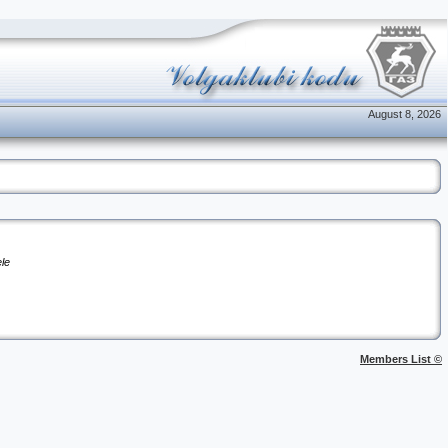
August 8, 2026
ele
Members List ©