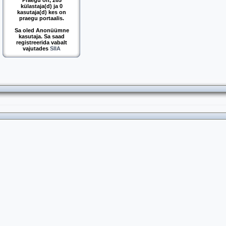
Praegu on, 265
külastaja(d) ja 0
kasutaja(d) kes on
praegu portaalis.
Sa oled Anonüümne
kasutaja. Sa saad
registreerida vabalt
vajutades
SIIA