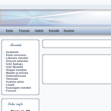
Kodu
Foorum
Galerii
Kontakt
Kuuluta
·
Avalehele
·
Klubi tutvustus
·
Liikmete nimekiri
·
Ürituste kalender
·
GAZ Ajalugu
·
GAZ Mudelid
·
Volgad meedias
·
Maailm ja mõnda
·
Ümberehitused
·
Tehnoabi
·
Uudiste arhiiv
·
Lingid
·
Kasutajate nimekiri
·
Foorum