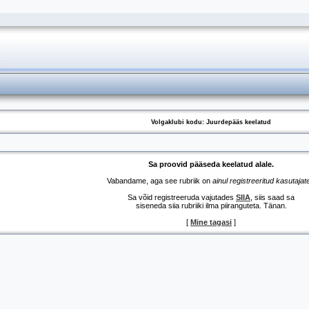
Volgaklubi kodu: Juurdepääs keelatud
Sa proovid pääseda keelatud alale.
Vabandame, aga see rubriik on
ainul registreeritud kasutajat
Sa võid registreeruda vajutades
SIIA
, siis saad sa
siseneda siia rubriiki ilma piiranguteta. Tänan.
[
Mine tagasi
]