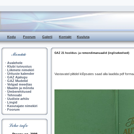
Kodu
Foorum
Galerii
Kontakt
Kuuluta
GAZ 21 hooldus- ja remondimanuaalid (inglisekeelsed)
·
Avalehele
·
Klubi tutvustus
·
Liikmete nimekiri
·
Ürituste kalender
Vastavatel piltidel klõpsates saad alla laadida pdf for
·
GAZ Ajalugu
·
GAZ Mudelid
·
Volgad meedias
·
Maailm ja mõnda
·
Ümberehitused
·
Tehnoabi
·
Uudiste arhiiv
·
Lingid
·
Kasutajate nimekiri
·
Foorum