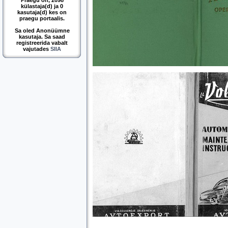
Praegu on, 2098
külastaja(d) ja 0
kasutaja(d) kes on
praegu portaalis.
Sa oled Anonüümne
kasutaja. Sa saad
registreerida vabalt
vajutades
SIIA