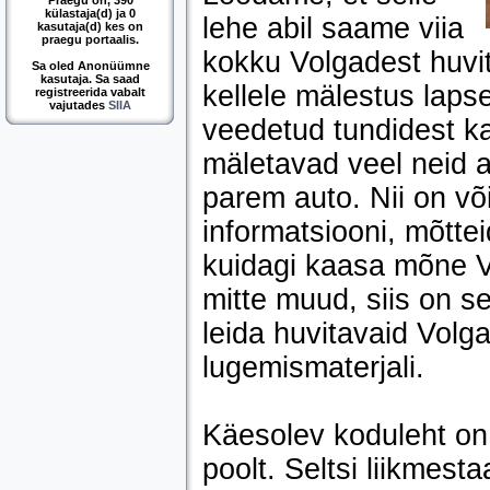
Praegu on, 390
külastaja(d) ja 0
lehe abil saame viia
kasutaja(d) kes on
praegu portaalis.
kokku Volgadest huvita
Sa oled Anonüümne
kasutaja. Sa saad
kellele mälestus laps
registreerida vabalt
vajutades
SIIA
veedetud tundidest kal
mäletavad veel neid a
parem auto. Nii on võ
informatsiooni, mõtteid
kuidagi kaasa mõne V
mitte muud, siis on se
leida huvitavaid Volgag
lugemismaterjali.
Käesolev koduleht on 
poolt. Seltsi liikmesta