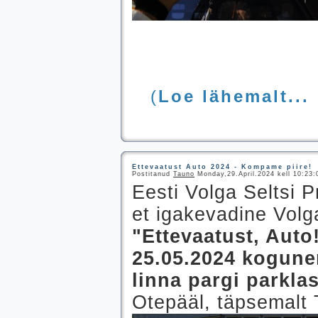
(
Loe lähemalt...
Ettevaatust Auto 2024 - Kompame piire!
Postitanud
Tauno
Monday,29.April.2024 kell 10:23:
Eesti Volga Seltsi P
et igakevadine Volga
"Ettevaatust, Auto
25.05.2024 kogune
linna pargi parklas
Otepääl, täpsemalt