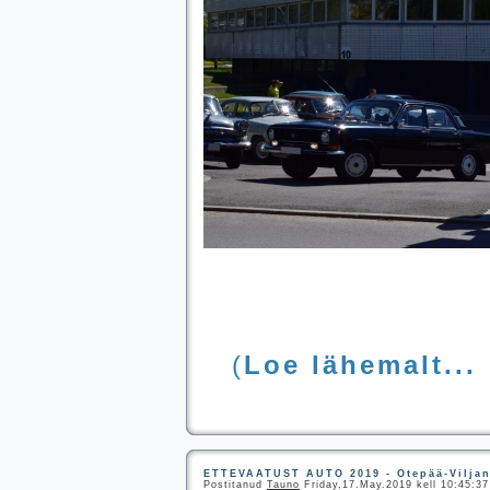
(
Loe lähemalt...
ETTEVAATUST AUTO 2019 - Otepää-Viljan
Postitanud
Tauno
Friday,17.May.2019 kell 10:45:37