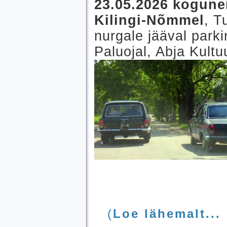
23.05.2026 kogune
Kilingi-Nõmmel
, T
nurgale jääval parki
Paluojal, Abja Kultu
(
Loe lähemalt...