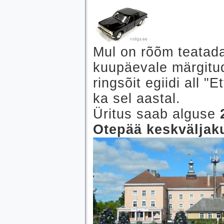
Mul on rõõm teatada
kuupäevale märgitu
ringsõit egiidi all "
ka sel aastal.
Üritus saab alguse
Otepää keskväljak