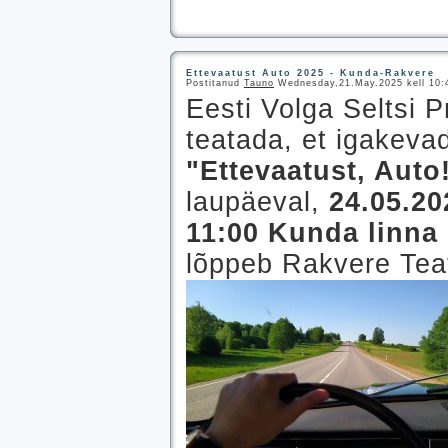
Ettevaatust Auto 2025 - Kunda-Rakvere
Postitanud
Tauno
Wednesday,21.May.2025 kell 10:4
Eesti Volga Seltsi P
teatada, et igakevad
"Ettevaatust, Auto
laupäeval,
24.05.2
11:00 Kunda linna s
lõppeb Rakvere Teat