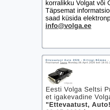
korralikku Volgat või 
Täpsemat informatsioo
saad küsida elektronp
info@volga.ee
Ettevaatust Auto 2026 - Kilingi-Nõmme -
Postitanud
Tauno
Monday,06.April.2026 kell 18:01:
Eesti Volga Seltsi P
et igakevadine Volga
"Ettevaatust, Auto