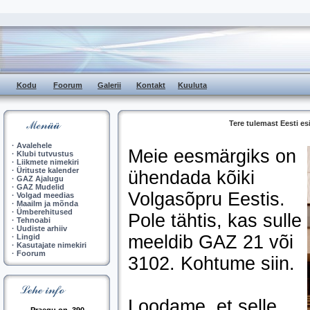
Kodu
Foorum
Galerii
Kontakt
Kuuluta
Tere tulemast Eesti e
·
Avalehele
Meie eesmärgiks on
·
Klubi tutvustus
·
Liikmete nimekiri
·
Ürituste kalender
ühendada kõiki
·
GAZ Ajalugu
·
GAZ Mudelid
Volgasõpru Eestis.
·
Volgad meedias
·
Maailm ja mõnda
·
Ümberehitused
Pole tähtis, kas sulle
·
Tehnoabi
·
Uudiste arhiiv
meeldib GAZ 21 või
·
Lingid
·
Kasutajate nimekiri
·
Foorum
3102. Kohtume siin.
Loodame, et selle