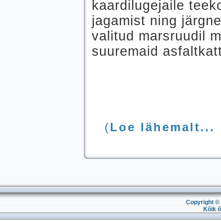
kaardilugejaile teek
jagamist ning järgne
valitud marsruudil 
suuremaid asfaltkat
(
Loe lähemalt...
Copyright © 
Kõik õ