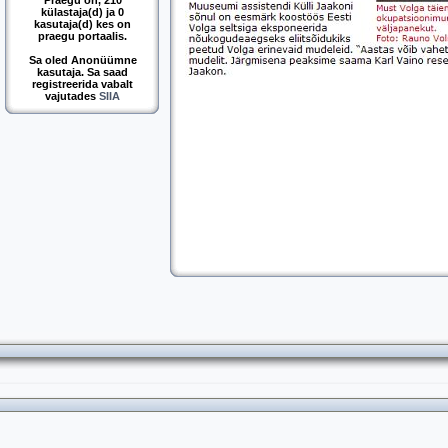
Praegu on, 210
külastaja(d) ja 0
kasutaja(d) kes on
praegu portaalis.
Sa oled Anonüümne
kasutaja. Sa saad
registreerida vabalt
vajutades
SIIA