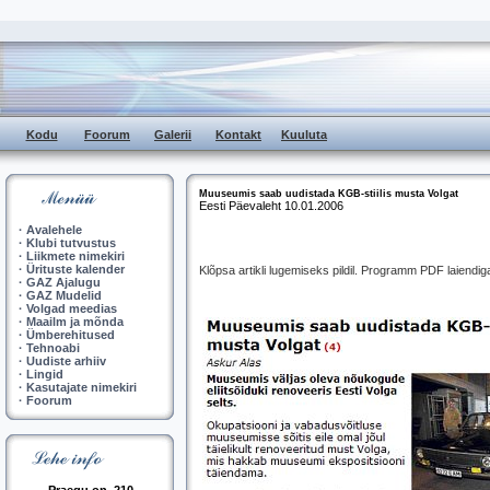
Kodu
Foorum
Galerii
Kontakt
Kuuluta
Muuseumis saab uudistada KGB-stiilis musta Volgat
Eesti Päevaleht 10.01.2006
·
Avalehele
·
Klubi tutvustus
·
Liikmete nimekiri
·
Ürituste kalender
Klõpsa artikli lugemiseks pildil. Programm PDF laiendig
·
GAZ Ajalugu
·
GAZ Mudelid
·
Volgad meedias
·
Maailm ja mõnda
·
Ümberehitused
·
Tehnoabi
·
Uudiste arhiiv
·
Lingid
·
Kasutajate nimekiri
·
Foorum