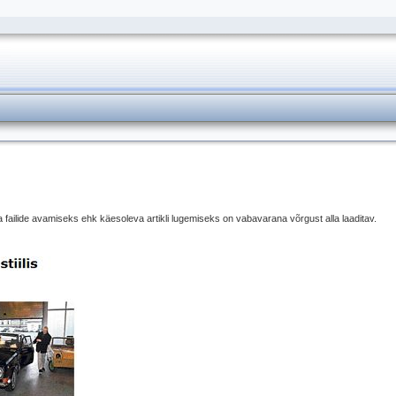
a failide avamiseks ehk käesoleva artikli lugemiseks on vabavarana võrgust alla laaditav.