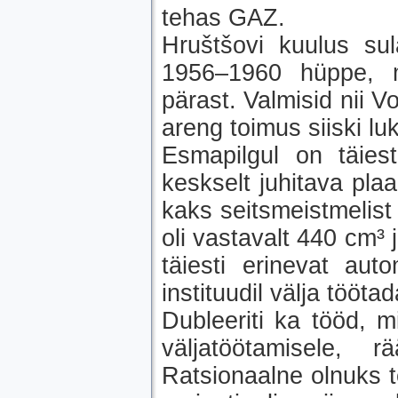
tehas GAZ.
Hruštšovi kuulus su
1956–1960 hüppe, m
pärast. Valmisid nii V
areng toimus siiski l
Esmapilgul on täies
keskselt juhitava pla
kaks seitsmeistmelist
oli vastavalt 440 cm³ 
täiesti erinevat aut
instituudil välja tööt
Dubleeriti ka tööd, m
väljatöötamisele, r
Ratsionaalne olnuks 