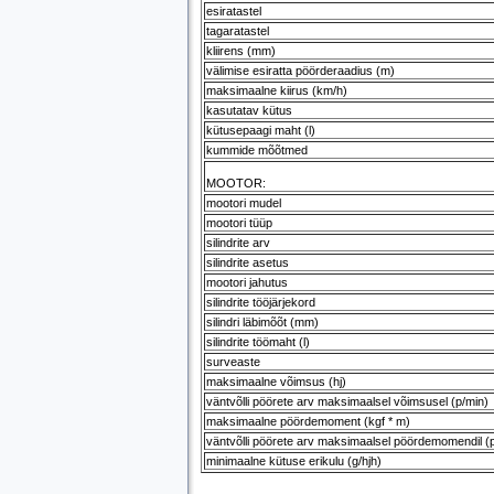
esiratastel
tagaratastel
kliirens (mm)
välimise esiratta pöörderaadius (m)
maksimaalne kiirus (km/h)
kasutatav kütus
kütusepaagi maht (l)
kummide mõõtmed
MOOTOR:
mootori mudel
mootori tüüp
silindrite arv
silindrite asetus
mootori jahutus
silindrite tööjärjekord
silindri läbimõõt (mm)
silindrite töömaht (l)
surveaste
maksimaalne võimsus (hj)
väntvõlli pöörete arv maksimaalsel võimsusel (p/min)
maksimaalne pöördemoment (kgf * m)
väntvõlli pöörete arv maksimaalsel pöördemomendil (
minimaalne kütuse erikulu (g/hjh)