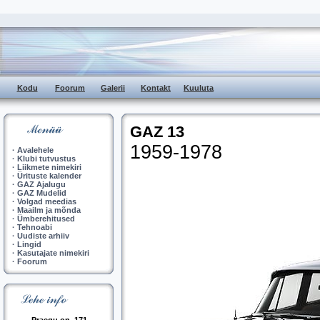
Kodu
Foorum
Galerii
Kontakt
Kuuluta
GAZ 13
1959-1978
·
Avalehele
·
Klubi tutvustus
·
Liikmete nimekiri
·
Ürituste kalender
·
GAZ Ajalugu
·
GAZ Mudelid
·
Volgad meedias
·
Maailm ja mõnda
·
Ümberehitused
·
Tehnoabi
·
Uudiste arhiiv
·
Lingid
·
Kasutajate nimekiri
·
Foorum