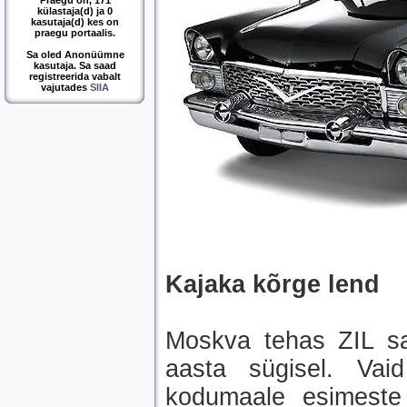
Praegu on, 171
külastaja(d) ja 0
kasutaja(d) kes on
praegu portaalis.
Sa oled Anonüümne
kasutaja. Sa saad
registreerida vabalt
vajutades
SIIA
Kajaka kõrge lend
Moskva tehas ZIL sai
aasta sügisel. Vai
kodumaale esimeste 