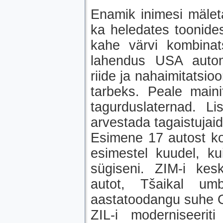
Enamik inimesi mäleta
ka heledates toonides
kahe värvi kombinat
lahendus USA automo
riide ja nahaimitatsio
tarbeks. Peale maini
tagurduslaternad. Li
arvestada tagaistujaid 
Esimene 17 autost koo
esimestel kuudel, ku
sügiseni. ZIM-i ke
autot, Tšaikal u
aastatoodangu suhe Gor
ZIL-i moderniseeri