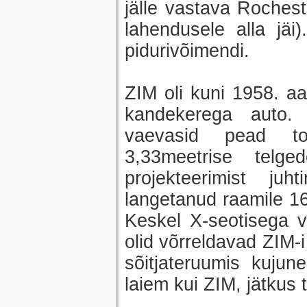
jälle vastava Rocheste
lahendusele alla jäi)
pidurivõimendi.
ZIM oli kuni 1958. aa
kandekerega auto. 
vaevasid pead toh
3,33meetrise telg
projekteerimist ju
langetanud raamile 1
Keskel X-seotisega v
olid võrreldavad ZIM-
sõitjateruumis kuju
laiem kui ZIM, jätkus