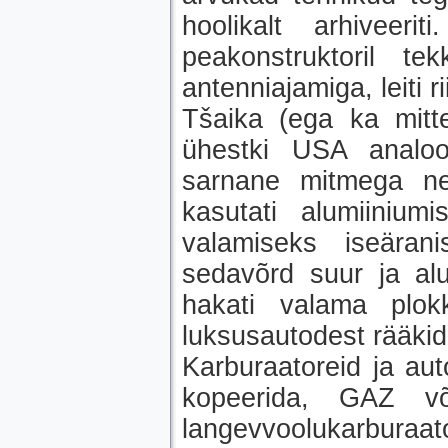
hoolikalt arhiveeri
peakonstruktoril te
antenniajamiga, leiti r
Tšaika (ega ka mitt
ühestki USA analoog
sarnane mitmega ne
kasutati alumiiniumi
valamiseks iseärani
sedavõrd suur ja alu
hakati valama plok
luksusautodest rääkid
Karburaatoreid ja aut
kopeerida, GAZ võt
langevvoolukarburaat