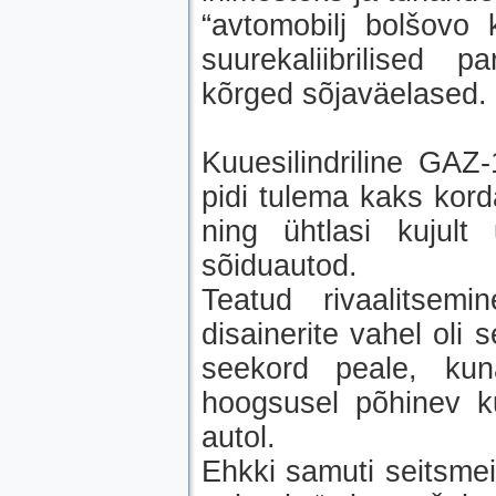
“avtomobilj bolšovo k
suurekaliibrilised pa
kõrged sõjaväelased.
Kuuesilindriline GAZ
pidi tulema kaks kor
ning ühtlasi kujul
sõiduautod.
Teatud rivaalitsem
disainerite vahel oli 
seekord peale, kun
hoogsusel põhinev k
autol.
Ehkki samuti seitsmei