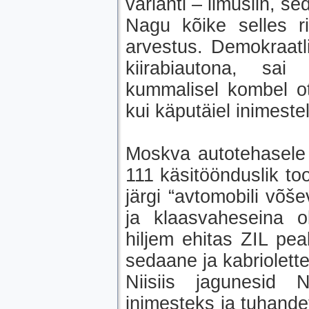
varianti – limusiin, se
Nagu kõike selles rii
arvestus. Demokraatl
kiirabiautona, sai
kummalisel kombel ot
kui käputäiel inimestel 
Moskva autotehasele a
111 käsitöönduslik too
järgi “avtomobili võš
ja klaasvaheseina o
hiljem ehitas ZIL pea
sedaane ja kabriolette
Niisiis jagunesid 
inimesteks ja tuhande