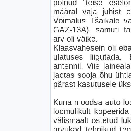
polnud “teise ešelo
määral vaja juhist er
Võimalus Tšaikale v
GAZ-13A), samuti f
arv oli väike.
Klaasvahesein oli eba
ulatuses liigutada. 
antennil. Viie laineal
jaotas sooja õhu ühtla
pärast kasutusele üksn
Kuna moodsa auto loo
loomulikult kopeerida
välismaalt ostetud luk
arvukad tehnikud tegi