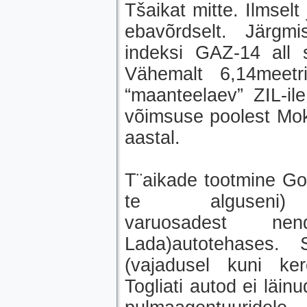
Tšaikat mitte. Ilmsel
ebavõrdselt. Järgm
indeksi GAZ-14 all 
Vähemalt 6,14meetr
“maanteelaev” ZIL-il
võimsuse poolest Moks
aastal.
T¨aikade tootmine Gor
te alguseni)
varuosadest nen
Lada)autotehases. 
(vajadusel kuni ker
Togliati autod ei läin