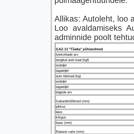
pulmaagentuuridele.
Allikas: Autoleht, lo
Loo avaldamiseks Au
adminnide poolt tehtu
GAZ-13 "Tšaika" põhiandmed
istekohtade arv
tangitud auto kaal (kgf)
esiteljel
tagateljel
auto täiskaal (kg)
esiteljel
tagateljel
telgede arv
Gabariitmõõtmed (mm):
pikkus
laius
kõrgus
baas (mm)
Rataste vahe (mm):