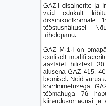
GAZ’i disainerite ja
vaid edukalt läbi
disainikoolkonnale. 
tööstusnäitusel Nõ
tähelepanu.
GAZ M-1-l on omapära
osaliselt modifitseer
aastatel hilistest 3
alusena GAZ 415, 400
loomisel. Neid varustat
koodnimetusega GAZ
töömahuga 76 hobu
kiirendusomadusi ja 