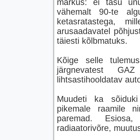
märkus: ei tasu unu
vähemalt 90-te algu
ketasratastega, mi
arusaadavatel põhjus
täiesti kõlbmatuks.
Kõige selle tulemu
järgnevatest GAZ
lihtsastihooldatav aut
Muudeti ka sõiduki
pikemale raamile ni
paremad. Esiosa, 
radiaatorivõre, muutu