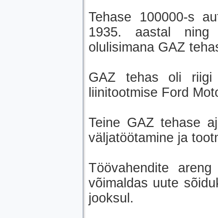
Tehase 100000-s auto
1935. aastal ning 
olulisimana GAZ tehas
GAZ tehas oli riigi
liinitootmise Ford Mo
Teine GAZ tehase aja
väljatöötamine ja too
Töövahendite areng j
võimaldas uute sõiduk
jooksul.