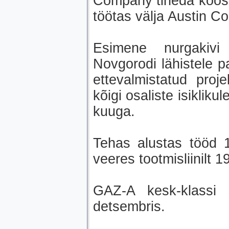
Company tiheda koostö
töötas välja Austin Co
Esimene nurgakivi
Novgorodi lähistele p
ettevalmistatud proje
kõigi osaliste isiklik
kuuga.
Tehas alustas tööd 1
veeres tootmisliinilt 1
GAZ-A kesk-klassi 
detsembris.