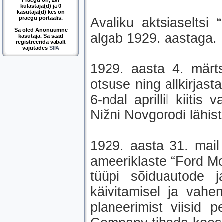
Praegu on, 287
külastaja(d) ja 0
kasutaja(d) kes on
praegu portaalis.
Avaliku aktsiaseltsi
Sa oled Anonüümne
algab 1929. aastaga.
kasutaja. Sa saad
registreerida vabalt
vajutades
SIIA
1929. aasta 4. märts
otsuse ning allkirjas
6-ndal aprillil kiiti
Nižni Novgorodi lähist
1929. aasta 31. mail 
ameeriklaste “Ford Mo
tüüpi sõiduautode 
käivitamisel ja vahen
planeerimist viisid 