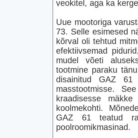
veokitel, aga ka kerget
Uue mootoriga varust
73. Selle esimesed nä
kõrval oli tehtud mit
efektiivsemad piduri
mudel võeti aluseks
tootmine paraku tänu 
disainitud GAZ 61 
masstootmisse. See
kraadisesse mäkke
koolmekohti. Mõnede 
GAZ 61 teatud rat
poolroomikmasinad.