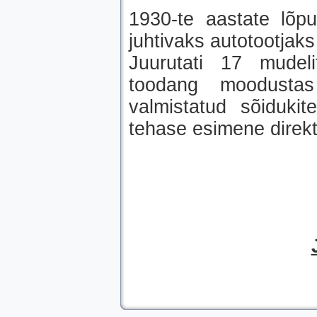
1930-te aastate lõ
juhtivaks autotootjaks
Juurutati 17 mudeli
toodang moodusta
valmistatud sõidukit
tehase esimene direk