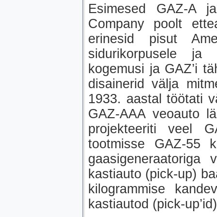
Esimesed GAZ-A ja
Company poolt ettea
erinesid pisut Ame
sidurikorpusele ja 
kogemusi ja GAZ’i tä
disainerid välja mit
1933. aastal töötati 
GAZ-AAA veoauto läk
projekteeriti veel 
tootmisse GAZ-55 ki
gaasigeneraatoriga 
kastiauto (pick-up) baa
kilogrammise kandev
kastiautod (pick-up’id