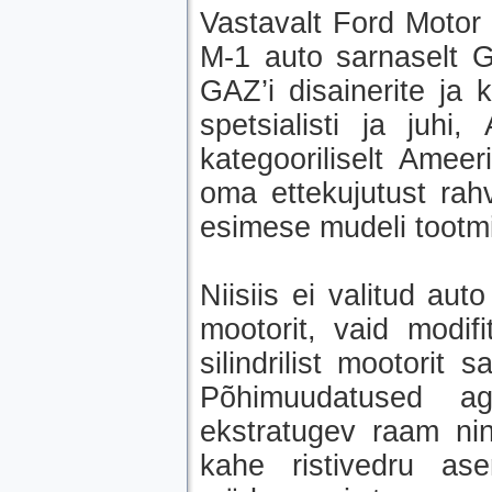
Vastavalt Ford Motor
M-1 auto sarnaselt G
GAZ’i disainerite ja
spetsialisti ja juhi
kategooriliselt Amee
oma ettekujutust rahv
esimese mudeli tootm
Niisiis ei valitud aut
mootorit, vaid modifi
silindrilist mootori
Põhimuudatused ag
ekstratugev raam nin
kahe ristivedru asem