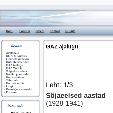
Kodu
Foorum
Galerii
Kontakt
Kuuluta
GAZ ajalugu
·
Avalehele
·
Klubi tutvustus
·
Liikmete nimekiri
·
Ürituste kalender
·
GAZ Ajalugu
·
GAZ Mudelid
·
Volgad meedias
·
Maailm ja mõnda
·
Ümberehitused
·
Tehnoabi
Leht: 1/3
·
Uudiste arhiiv
·
Lingid
·
Kasutajate nimekiri
·
Foorum
Sõjaeelsed aastad
(1928-1941)