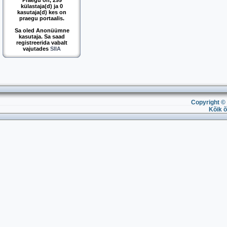
Praegu on, 299
külastaja(d) ja 0
kasutaja(d) kes on
praegu portaalis.
Sa oled Anonüümne
kasutaja. Sa saad
registreerida vabalt
vajutades
SIIA
Copyright © 
Kõik õ