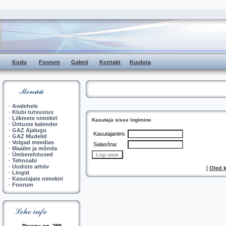
Kodu
Foorum
Galerii
Kontakt
Kuuluta
·
Avalehele
·
Klubi tutvustus
·
Liikmete nimekiri
Kasutaja sisse logimine
·
Ürituste kalender
·
GAZ Ajalugu
Kasutajanimi:
·
GAZ Mudelid
·
Volgad meedias
Salasõna:
·
Maailm ja mõnda
·
Ümberehitused
·
Tehnoabi
·
Uudiste arhiiv
[
Oled 
·
Lingid
·
Kasutajate nimekiri
·
Foorum