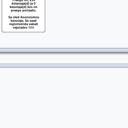
Praegu on, 214
külastaja(d) ja 0
kasutaja(d) kes on
praegu portaalis.
Sa oled Anonüümne
kasutaja. Sa saad
registreerida vabalt
vajutades
SIIA