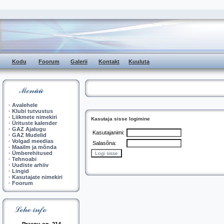
Kodu
Foorum
Galerii
Kontakt
Kuuluta
·
Avalehele
·
Klubi tutvustus
·
Liikmete nimekiri
Kasutaja sisse logimine
·
Ürituste kalender
·
GAZ Ajalugu
Kasutajanimi:
·
GAZ Mudelid
·
Volgad meedias
Salasõna:
·
Maailm ja mõnda
·
Ümberehitused
·
Tehnoabi
·
Uudiste arhiiv
·
Lingid
·
Kasutajate nimekiri
·
Foorum