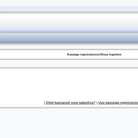
Kasutaja registratsioon/Sisse logimine
[
Oled kaotanud oma salasõna?
|
Uue kasutaja registratsi