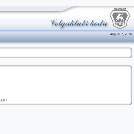
August 7, 2026
oon
]