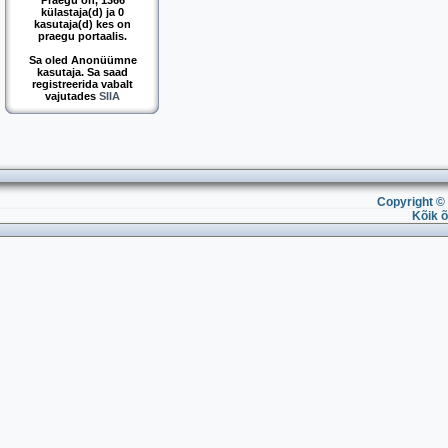
Praegu on, 1366
külastaja(d) ja 0
kasutaja(d) kes on
praegu portaalis.
Sa oled Anonüümne
kasutaja. Sa saad
registreerida vabalt
vajutades
SIIA
Copyright © 
Kõik õ