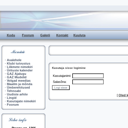
Kodu
Foorum
Galerii
Kontakt
Kuuluta
·
Avalehele
·
Klubi tutvustus
·
Liikmete nimekiri
Kasutaja sisse logimine
·
Ürituste kalender
·
GAZ Ajalugu
Kasutajanimi:
·
GAZ Mudelid
·
Volgad meedias
Salasõna:
·
Maailm ja mõnda
·
Ümberehitused
·
Tehnoabi
·
Uudiste arhiiv
[
Oled 
·
Lingid
·
Kasutajate nimekiri
·
Foorum