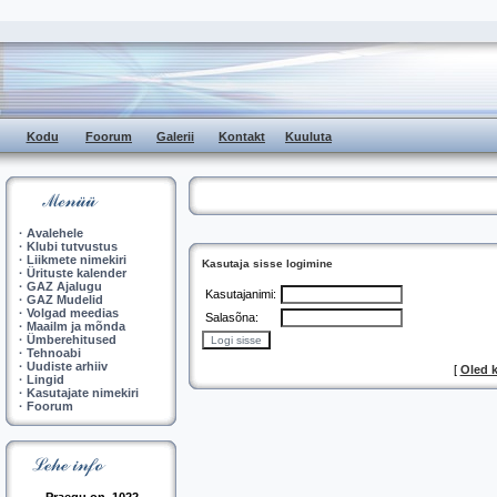
Kodu
Foorum
Galerii
Kontakt
Kuuluta
·
Avalehele
·
Klubi tutvustus
·
Liikmete nimekiri
Kasutaja sisse logimine
·
Ürituste kalender
·
GAZ Ajalugu
Kasutajanimi:
·
GAZ Mudelid
·
Volgad meedias
Salasõna:
·
Maailm ja mõnda
·
Ümberehitused
·
Tehnoabi
·
Uudiste arhiiv
[
Oled 
·
Lingid
·
Kasutajate nimekiri
·
Foorum