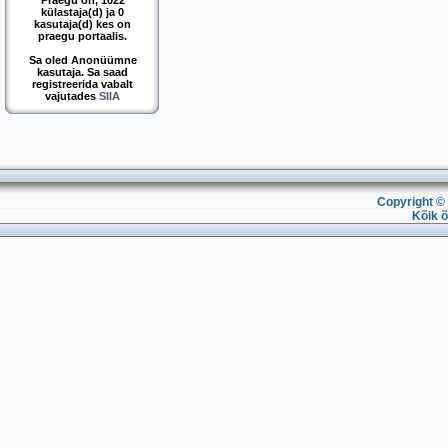
Praegu on, 1022
külastaja(d) ja 0
kasutaja(d) kes on
praegu portaalis.
Sa oled Anonüümne
kasutaja. Sa saad
registreerida vabalt
vajutades
SIIA
Copyright © 
Kõik õ