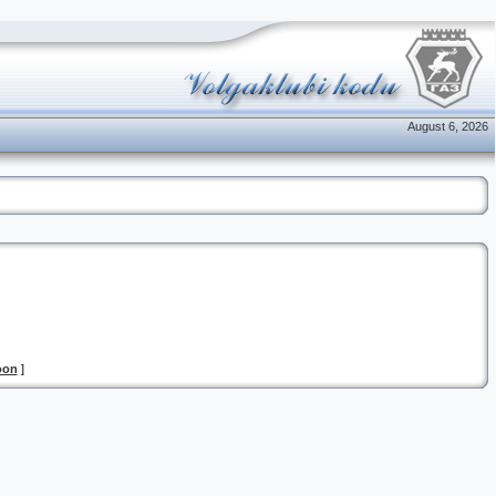
August 6, 2026
oon
]