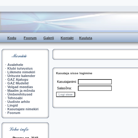
Kodu
Foorum
Galerii
Kontakt
Kuuluta
·
Avalehele
·
Klubi tutvustus
·
Liikmete nimekiri
Kasutaja sisse logimine
·
Ürituste kalender
·
GAZ Ajalugu
Kasutajanimi:
·
GAZ Mudelid
·
Volgad meedias
Salasõna:
·
Maailm ja mõnda
·
Ümberehitused
·
Tehnoabi
·
Uudiste arhiiv
·
Lingid
·
Kasutajate nimekiri
·
Foorum