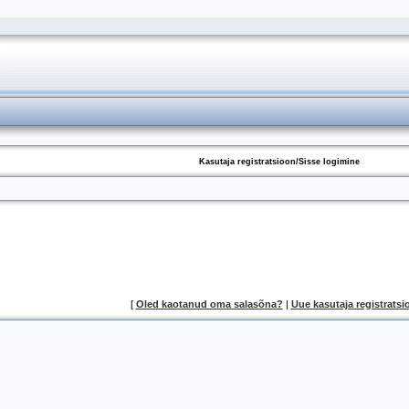
Kasutaja registratsioon/Sisse logimine
[
Oled kaotanud oma salasõna?
|
Uue kasutaja registratsi