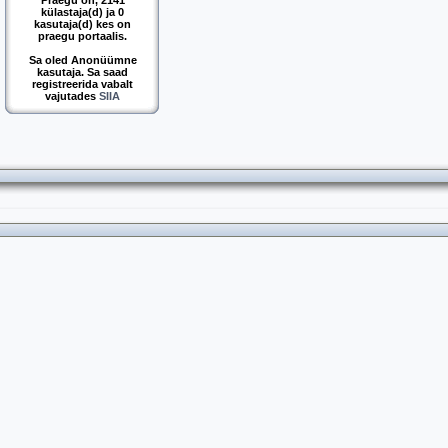
Praegu on, 2141
külastaja(d) ja 0
kasutaja(d) kes on
praegu portaalis.
Sa oled Anonüümne
kasutaja. Sa saad
registreerida vabalt
vajutades
SIIA