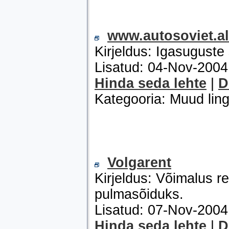
www.autosoviet.al
Kirjeldus: Igasuguste s
Lisatud: 04-Nov-200
Hinda seda lehte
|
D
Kategooria: Muud ling
Volgarent
Kirjeldus: Võimalus r
pulmasõiduks.
Lisatud: 07-Nov-200
Hinda seda lehte
|
D