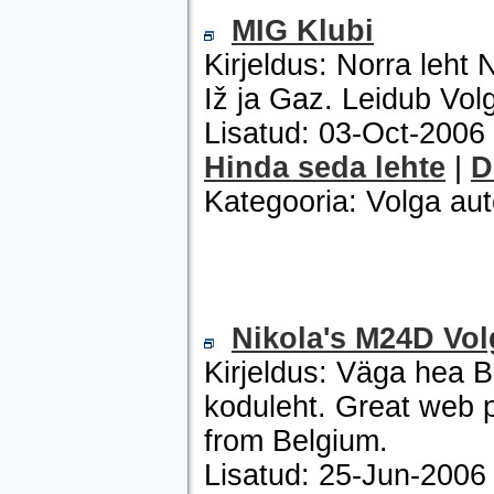
MIG Klubi
Kirjeldus: Norra leht
Iž ja Gaz. Leidub Volg
Lisatud: 03-Oct-200
Hinda seda lehte
|
D
Kategooria: Volga au
Nikola's M24D Vo
Kirjeldus: Väga hea B
koduleht. Great web 
from Belgium.
Lisatud: 25-Jun-200