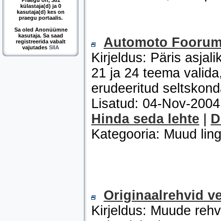
Praegu on, 381
külastaja(d) ja 0
kasutaja(d) kes on
praegu portaalis.
Sa oled Anonüümne
kasutaja. Sa saad
Automoto Fooru
registreerida vabalt
vajutades
SIIA
Kirjeldus: Päris asja
21 ja 24 teema valida, 
erudeeritud seltskonda
Lisatud: 04-Nov-200
Hinda seda lehte
|
D
Kategooria: Muud ling
Originaalrehvid v
Kirjeldus: Muude rehv