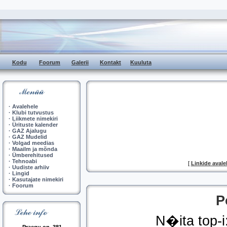
Kodu
Foorum
Galerii
Kontakt
Kuuluta
·
Avalehele
·
Klubi tutvustus
·
Liikmete nimekiri
·
Ürituste kalender
·
GAZ Ajalugu
·
GAZ Mudelid
·
Volgad meedias
·
Maailm ja mõnda
·
Ümberehitused
·
Tehnoabi
[
Linkide avale
·
Uudiste arhiiv
·
Lingid
·
Kasutajate nimekiri
·
Foorum
P
N�ita top-i