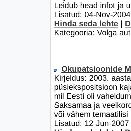
Leidub head infot ja u
Lisatud: 04-Nov-200
Hinda seda lehte
|
D
Kategooria: Volga au
Okupatsioonide 
Kirjeldus: 2003. aas
püsiekspositsioon kaj
mil Eesti oli vaheldu
Saksamaa ja veelkord
või vähem temaatilisi a
Lisatud: 12-Jun-200