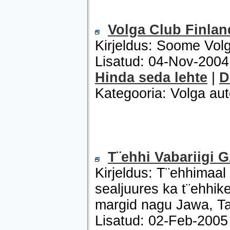
Volga Club Finlan
Kirjeldus: Soome Volg
Lisatud: 04-Nov-200
Hinda seda lehte
|
D
Kategooria: Volga au
T¨ehhi Vabariigi 
Kirjeldus: T¨ehhimaal
sealjuures ka t¨ehhik
margid nagu Jawa, Tat
Lisatud: 02-Feb-200