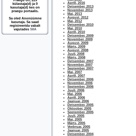
Praegu on, 229
Aprill, 2016
külastaja(d) ja 0
Detsember, 2013
kasutaja(d) kes on
November, 2013
praegu portaalis.
Mai, 2013
August, 2012
Sa oled Anonüümne
Mai, 2012
kasutaja. Sa saad
Detsember, 2010
registreerida vabalt
Mai, 2010
vajutades
SIIA
Aprill, 2010
Detsember, 2009
November, 2009
August, 2009
Märts, 2009
August, 2008
Juuli, 2008
Märts, 2008
Detsember, 2007
November, 2007
September, 2007
Mai, 2007
Aprill, 2007
Detsember, 2006
November, 2006
September, 2006
Juuli, 2006
Mai, 2006
Aprill, 2006
Jaanuar, 2006
Detsember, 2005
Oktoober, 2005
September, 2005
Juuli, 2005
Mai, 2005
Märts, 2005
Veebruar, 2005
Jaanuar, 2005
Detsember, 2004