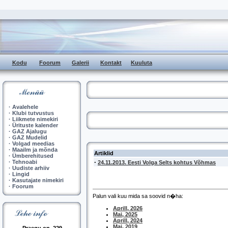
Kodu
Foorum
Galerii
Kontakt
Kuuluta
·
Avalehele
·
Klubi tutvustus
·
Liikmete nimekiri
·
Ürituste kalender
·
GAZ Ajalugu
·
GAZ Mudelid
·
Volgad meedias
·
Maailm ja mõnda
Artiklid
·
Ümberehitused
·
·
Tehnoabi
24.11.2013. Eesti Volga Selts kohtus Võhmas
·
Uudiste arhiiv
·
Lingid
·
Kasutajate nimekiri
·
Foorum
Palun vali kuu mida sa soovid n�ha:
Aprill, 2026
Mai, 2025
Aprill, 2024
Mai, 2019