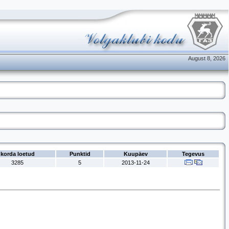
August 8, 2026
korda loetud
Punktid
Kuupäev
Tegevus
3285
5
2013-11-24