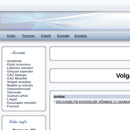
Kodu
Foorum
Galerii
Kontakt
Kuuluta
·
Avalehele
·
Klubi tutvustus
·
Liikmete nimekiri
·
Ürituste kalender
Volg
·
GAZ Ajalugu
·
GAZ Mudelid
·
Volgad meedias
·
Maailm ja mõnda
·
Ümberehitused
·
Tehnoabi
·
Uudiste arhiiv
Artiklid
·
Lingid
·
VOLGASELTSI KOOSOLEK VÕHMAS 17.JAANU
·
Kasutajate nimekiri
·
Foorum