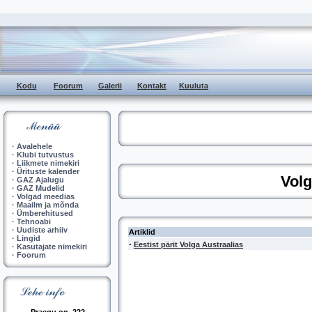
Kodu
Foorum
Galerii
Kontakt
Kuuluta
·
Avalehele
·
Klubi tutvustus
·
Liikmete nimekiri
·
Ürituste kalender
Vol
·
GAZ Ajalugu
·
GAZ Mudelid
·
Volgad meedias
·
Maailm ja mõnda
·
Ümberehitused
·
Tehnoabi
·
Uudiste arhiiv
Artiklid
·
Lingid
·
Eestist pärit Volga Austraalias
·
Kasutajate nimekiri
·
Foorum