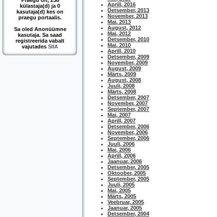
Praegu on, 238
Aprill, 2016
külastaja(d) ja 0
Detsember, 2013
kasutaja(d) kes on
November, 2013
praegu portaalis.
Mai, 2013
August, 2012
Sa oled Anonüümne
Mai, 2012
kasutaja. Sa saad
Detsember, 2010
registreerida vabalt
Mai, 2010
vajutades
SIIA
Aprill, 2010
Detsember, 2009
November, 2009
August, 2009
Märts, 2009
August, 2008
Juuli, 2008
Märts, 2008
Detsember, 2007
November, 2007
September, 2007
Mai, 2007
Aprill, 2007
Detsember, 2006
November, 2006
September, 2006
Juuli, 2006
Mai, 2006
Aprill, 2006
Jaanuar, 2006
Detsember, 2005
Oktoober, 2005
September, 2005
Juuli, 2005
Mai, 2005
Märts, 2005
Veebruar, 2005
Jaanuar, 2005
Detsember, 2004