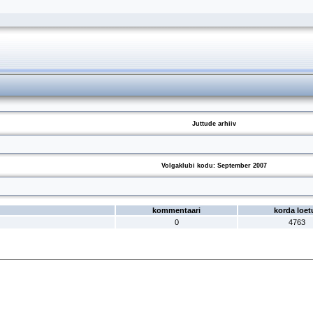
Juttude arhiiv
Volgaklubi kodu: September 2007
kommentaari
korda loet
0
4763