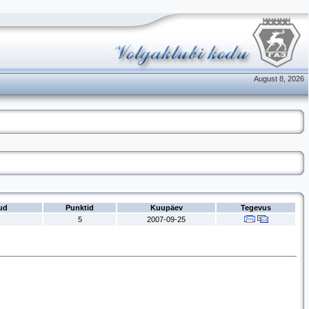
August 8, 2026
ud
Punktid
Kuupäev
Tegevus
5
2007-09-25