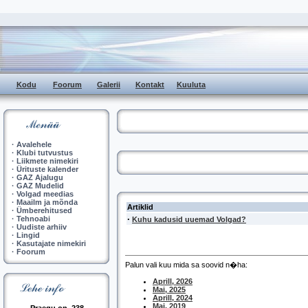
Kodu
Foorum
Galerii
Kontakt
Kuuluta
·
Avalehele
·
Klubi tutvustus
·
Liikmete nimekiri
·
Ürituste kalender
·
GAZ Ajalugu
·
GAZ Mudelid
·
Volgad meedias
·
Maailm ja mõnda
Artiklid
·
Ümberehitused
·
·
Tehnoabi
Kuhu kadusid uuemad Volgad?
·
Uudiste arhiiv
·
Lingid
·
Kasutajate nimekiri
·
Foorum
Palun vali kuu mida sa soovid n�ha:
Aprill, 2026
Mai, 2025
Aprill, 2024
Mai, 2019