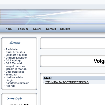
Kodu
Foorum
Galerii
Kontakt
Kuuluta
·
Avalehele
·
Klubi tutvustus
·
Liikmete nimekiri
·
Ürituste kalender
Volg
·
GAZ Ajalugu
·
GAZ Mudelid
·
Volgad meedias
·
Maailm ja mõnda
·
Ümberehitused
·
Tehnoabi
·
Uudiste arhiiv
Artiklid
·
Lingid
·
''TEHNIKA JA TOOTMINE'' TEATAB
·
Kasutajate nimekiri
·
Foorum