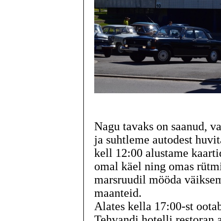
Nagu tavaks on saanud, v
ja suhtleme autodest huvi
kell 12:00 alustame kaarti
omal käel ning omas rütmis
marsruudil mööda väiksema
maanteid.
Alates kella 17:00-st oot
Tehvandi hotelli restoran 