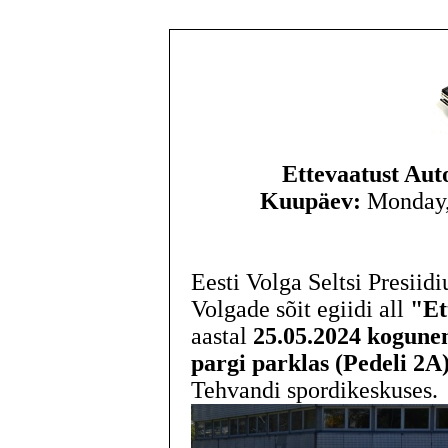
Ettevaatust Aut
Kuupäev:
Monday,2
Eesti Volga Seltsi Presiid
Volgade sõit egiidi all
"Et
aastal
25.05.2024 kogunem
pargi parklas (Pedeli 2A
Tehvandi spordikeskuses.