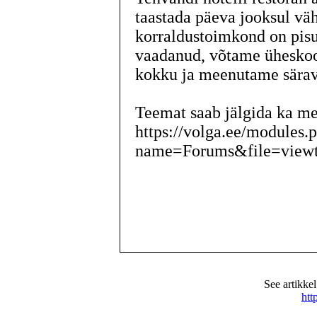
taastada päeva jooksul vä
korraldustoimkond on pisu
vaadanud, võtame üheskoo
kokku ja meenutame särav
Teemat saab jälgida ka me
https://volga.ee/modules.
name=Forums&file=view
See artikke
htt