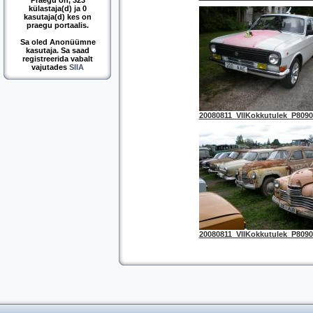
Praegu on, 323
külastaja(d) ja 0
kasutaja(d) kes on
praegu portaalis.
Sa oled Anonüümne
kasutaja. Sa saad
registreerida vabalt
vajutades
SIIA
20080811_VIIKokkutulek_P8090
20080811_VIIKokkutulek_P8090