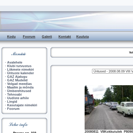
Kodu
Foorum
Galerii
Kontakt
Kuuluta
Vo
·
Avalehele
·
Klubi tutvustus
·
Liikmete nimekiri
·
Ürituste kalender
·
GAZ Ajalugu
·
GAZ Mudelid
·
Volgad meedias
·
Maailm ja mõnda
·
Ümberehitused
·
Tehnoabi
·
Uudiste arhiiv
·
Lingid
·
Kasutajate nimekiri
·
Foorum
20080811_VIIKokkutulek_P8090