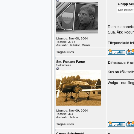
Grupp Selt
Mis kellas
Teen ettepaneku
tuua. Äkki kogu
Liitunud: Nov 08, 2004
Teateid: 2787
Ettepanekuid te
Asukoht: Telliskivi, Viimsi
Tagasi üles
Sm. Punane Parun
Postitatud: R n
Seltsimees
Kus on kõik sel
____________
Wolga - nur flieg
Liitunud: Nov 09, 2004
Teateid: 311
Asukoht: Tallinn
Tagasi üles
Grupp Seltsimehi