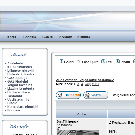
Kodu
Foorum
Galerii
Kontakt
Kuuluta
Galerii
Laadi pilte
Otsi
Profiil
·
Avalehele
·
Klubi tutvustus
·
Liikmete nimekiri
·
Ürituste kalender
·
GAZ Ajalugu
21.november - Volgaseltsi aastapäev
·
GAZ Mudelid
2
3
Järgmine
Mine lehele
1
,
,
·
Volgad meedias
·
Maailm ja mõnda
·
Ümberehitused
Volgaklubi f
·
Tehnoabi
·
Uudiste arhiiv
·
Lingid
·
Kasutajate nimekiri
·
Foorum
Autor
Sm.Tihhonov
Postitatud: E n
Seltsimees
Tere,