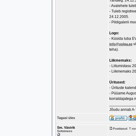
Tähtaeg: 24.12.
- Avalehele tule
- Tuleb registre
24.12.2005.
- Pildigalerii m
Logo:
- Küsida luba E
v
info@volga.ee
teha).
Liikmemaks:
- Liitumistasu 2
- Liikmemaks 20
Üritused:
- Ürituste kalen
- Püüame August
korraldajatega ni
____________
Jõudu annab A-
Tagasi üles
Sm. Västrik
Postitatud: T n
Seltsimees