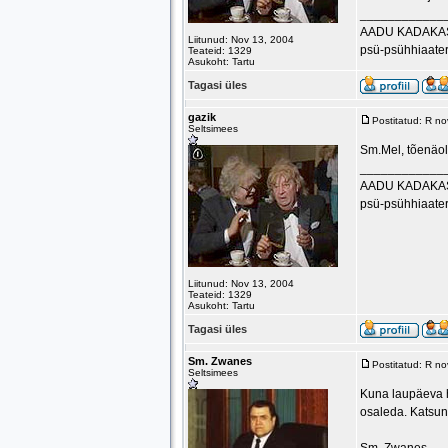
____________
AADU KADAKA
Liitunud: Nov 13, 2004
psü-psühhiaater
Teateid: 1329
Asukoht: Tartu
Tagasi üles
gazik
Postitatud: R n
Seltsimees
Sm.Mel, tõenäoli
____________
AADU KADAKA
psü-psühhiaater
Liitunud: Nov 13, 2004
Teateid: 1329
Asukoht: Tartu
Tagasi üles
Sm. Zwanes
Postitatud: R n
Seltsimees
Kuna laupäeva h
osaleda. Katsun 