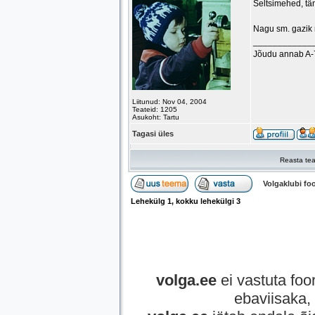
Seltsimehed, tä
Nagu sm. gazik 
____________
Jõudu annab A-
Liitunud: Nov 04, 2004
Teateid: 1205
Asukoht: Tartu
Tagasi üles
Reasta tea
Volgaklubi f
Lehekülg
1
, kokku lehekülgi
3
volga.ee
ei vastuta foor
ebaviisaka, 