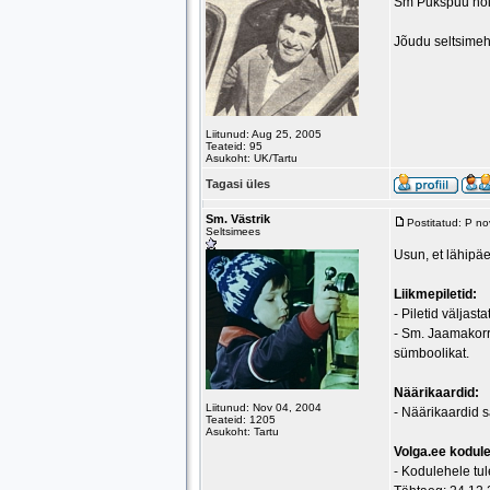
Sm Pukspuu hoia
Jõudu seltsime
Liitunud: Aug 25, 2005
Teateid: 95
Asukoht: UK/Tartu
Tagasi üles
Sm. Västrik
Postitatud: P n
Seltsimees
Usun, et lähipäe
Liikmepiletid:
- Piletid väljas
- Sm. Jaamakorra
sümboolikat.
Näärikaardid:
Liitunud: Nov 04, 2004
- Näärikaardid s
Teateid: 1205
Asukoht: Tartu
Volga.ee kodul
- Kodulehele tul