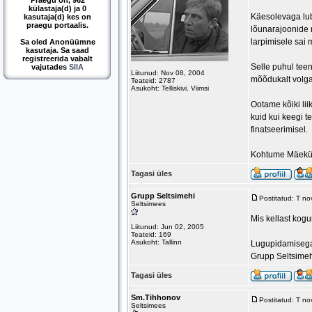
Praegu on, 962
külastaja(d) ja 0
Käesolevaga lub
kasutaja(d) kes on
praegu portaalis.
lõunarajoonide 
larpimisele sai 
Sa oled Anonüümne
kasutaja. Sa saad
registreerida vabalt
Selle puhul tee
vajutades
SIIA
Liitunud: Nov 08, 2004
mõõdukalt volgaj
Teateid: 2787
Asukoht: Telliskivi, Viimsi
Ootame kõiki lii
kuid kui keegi 
finatseerimisel.
Kohtume Mäekü
Tagasi üles
Grupp Seltsimehi
Postitatud: T n
Seltsimees
Mis kellast kog
Liitunud: Jun 02, 2005
Teateid: 169
Asukoht: Tallinn
Lugupidamiseg
Grupp Seltsime
Tagasi üles
Sm.Tihhonov
Postitatud: T n
Seltsimees