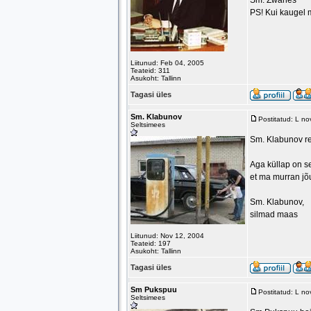
Sm. Zwanes
PS! Kui kaugel 
Liitunud: Feb 04, 2005
Teateid: 311
Asukoht: Tallinn
Tagasi üles
Sm. Klabunov
Postitatud: L n
Seltsimees
Sm. Klabunov re
Aga küllap on se
et ma murran jõu
Sm. Klabunov,
silmad maas
Liitunud: Nov 12, 2004
Teateid: 197
Asukoht: Tallinn
Tagasi üles
Sm Pukspuu
Postitatud: L n
Seltsimees