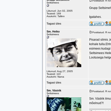
Postitatud: R n
Seltsimees
Grupp Seltsimeh
Liitunud: Jun 02, 2005
Teateid: 169
Asukoht: Tallinn
Igatahes.
Tagasi üles
Sm. Heiko
Postitatud: R n
Seltsimees
Pisarad silmis ,
kohale tulla.Ehh
esimees kudagi l
Seltsimees Heik
Lootusega helge
Liitunud: Aug 27, 2005
Teateid: 110
Asukoht: Narva
Tagasi üles
Sm. Västrik
Postitatud: R n
Seltsimees
Sm. Västrik ilmu
mõelnud?!
____________