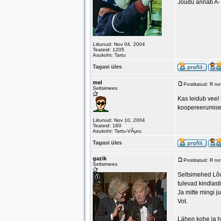
Jõudu annab A-
Liitunud: Nov 04, 2004
Teateid: 1205
Asukoht: Tartu
Tagasi üles
mel
Postitatud: R n
Seltsimees
Kas leidub veel
koopereerumise
Liitunud: Nov 10, 2004
Teateid: 160
Asukoht: Tartu-VÃµru
Tagasi üles
gazik
Postitatud: R n
Seltsimees
Seltsimehed Lõun
tulevad kindlast
Ja mitte mingi 
Vot.
Lähen kohe ja h