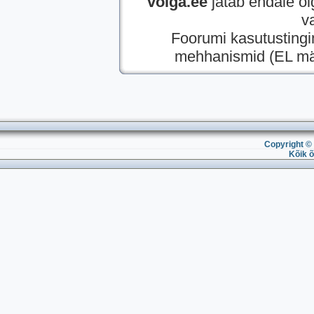
volga.ee
jätab endale õi
v
Foorumi kasutusting
mehhanismid (EL mää
Copyright © 
Kõik õ