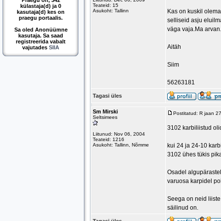
Praegu on, 342
Teateid: 15
külastaja(d) ja 0
Asukoht: Tallinn
Kas on kuskil olemas 
kasutaja(d) kes on
praegu portaalis.
selliseid asju elui
väga vaja.Ma arvan.
Sa oled Anonüümne
kasutaja. Sa saad
registreerida vabalt
Aitäh
vajutades
SIIA
Siim
56263181
Tagasi üles
Sm Mirski
Postitatud: R jaan 
Seltsimees
3102 karbiliistud ol
Liitunud: Nov 06, 2004
Teateid: 1216
Asukoht: Tallinn, Nõmme
kui 24 ja 24-10 karb
3102 ühes tükis pika
Osadel algupärastel
varuosa karpidel po
Seega on neid liiste
säilinud on.