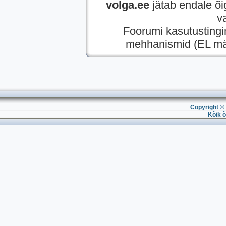
volga.ee
jätab endale õi
v
Foorumi kasutusting
mehhanismid (EL mää
Copyright © 
Kõik õ