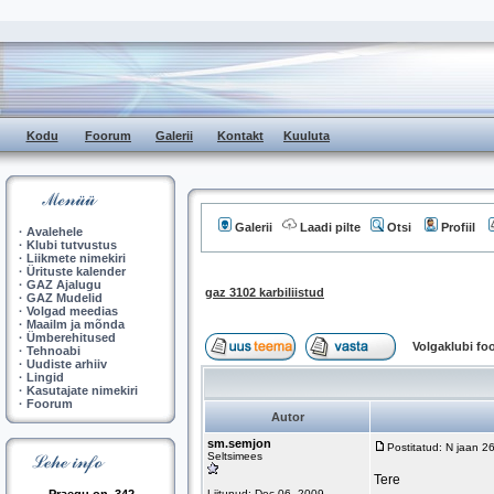
Kodu
Foorum
Galerii
Kontakt
Kuuluta
Galerii
Laadi pilte
Otsi
Profiil
·
Avalehele
·
Klubi tutvustus
·
Liikmete nimekiri
·
Ürituste kalender
·
GAZ Ajalugu
gaz 3102 karbiliistud
·
GAZ Mudelid
·
Volgad meedias
·
Maailm ja mõnda
·
Ümberehitused
Volgaklubi f
·
Tehnoabi
·
Uudiste arhiiv
·
Lingid
·
Kasutajate nimekiri
·
Foorum
Autor
sm.semjon
Postitatud: N jaan 2
Seltsimees
Tere
Liitunud: Dec 06, 2009