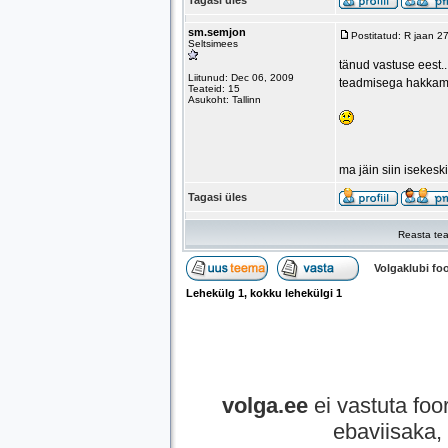
Tagasi üles
sm.semjon
Postitatud: R jaan 2
Seltsimees
tänud vastuse eest..
Liitunud: Dec 06, 2009
teadmisega hakkam
Teateid: 15
Asukoht: Tallinn
ma jäin siin isekes
Tagasi üles
Reasta tea
Volgaklubi f
Lehekülg
1
, kokku lehekülgi
1
volga.ee
ei vastuta foor
ebaviisaka, 