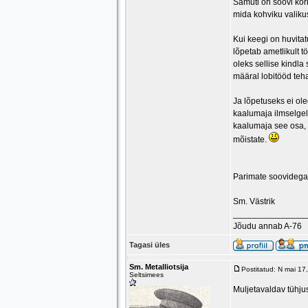
Samuti on soovi kor
mida kohviku valiku
Kui keegi on huvitat
lõpetab ametlikult t
oleks sellise kindla
määral lobitööd teh
Ja lõpetuseks ei ol
kaalumaja ilmselgelt
kaalumaja see osa, 
mõistate.
Parimate soovidega
Sm. Västrik
_______________
Jõudu annab A-76
Tagasi üles
Sm. Metalliotsija
Postitatud: N mai 1
Seltsimees
Muljetavaldav tühju