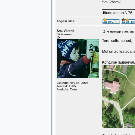
Sm. Västrik
_______________
Jõudu annab A-76
Tagasi üles
Sm. Västrik
Postitatud: T mai 0
Seltsimees
Tere, seltsimehed,
Mul on au teatada, e
Kohtume laupäeval
Liitunud: Nov 04, 2004
Teateid: 1205
Asukoht: Tartu