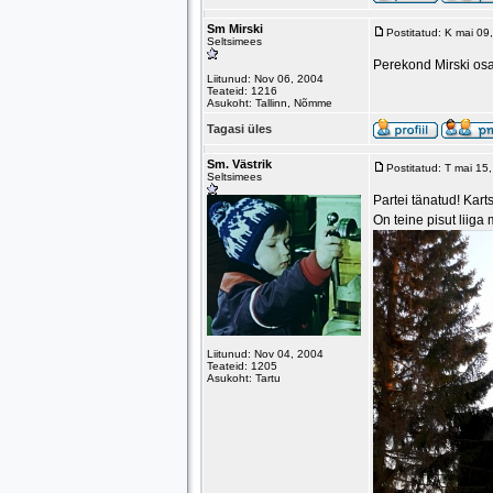
Sm Mirski
Postitatud: K mai 0
Seltsimees
Perekond Mirski osa
Liitunud: Nov 06, 2004
Teateid: 1216
Asukoht: Tallinn, Nõmme
Tagasi üles
Sm. Västrik
Postitatud: T mai 15
Seltsimees
Partei tänatud! Karts
On teine pisut liiga
Liitunud: Nov 04, 2004
Teateid: 1205
Asukoht: Tartu