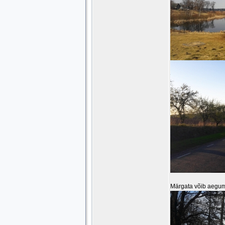
Märgata võib aeguma