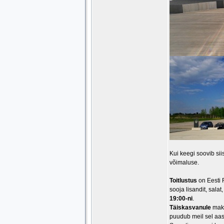
Kui keegi soovib sii
võimaluse.
Toitlustus
on Eesti 
sooja lisandit, sala
19:00-ni
.
Täiskasvanule
maks
puudub meil sel aas