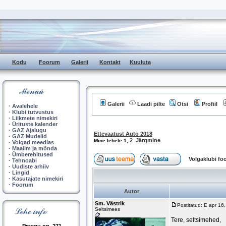
Kodu
Foorum
Galerii
Kontakt
Kuuluta
Galerii
Laadi pilte
Otsi
Profiil
·
Avalehele
·
Klubi tutvustus
·
Liikmete nimekiri
·
Ürituste kalender
·
GAZ Ajalugu
Ettevaatust Auto 2018
·
GAZ Mudelid
2
Järgmine
Mine lehele
1
,
·
Volgad meedias
·
Maailm ja mõnda
·
Ümberehitused
Volgaklubi f
·
Tehnoabi
·
Uudiste arhiiv
·
Lingid
·
Kasutajate nimekiri
·
Foorum
Autor
Sm. Västrik
Postitatud: E apr 16
Seltsimees
Tere, seltsimehed,