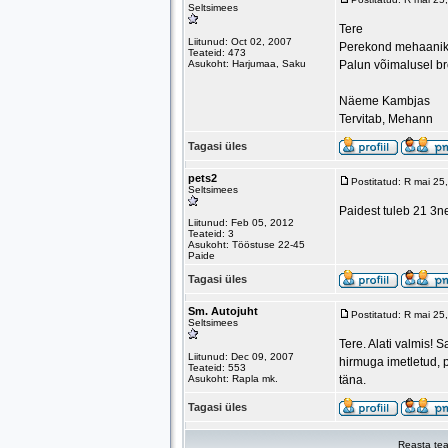
Seltsimees
Tere
Liitunud: Oct 02, 2007
Perekond mehaaniku
Teateid: 473
Asukoht: Harjumaa, Saku
Palun võimalusel bro
Näeme Kambjas
Tervitab, Mehann
Tagasi üles
pets2
Postitatud: R mai 2
Seltsimees
Paidest tuleb 21 3n
Liitunud: Feb 05, 2012
Teateid: 3
Asukoht: Tööstuse 22-45
Paide
Tagasi üles
Sm. Autojuht
Postitatud: R mai 2
Seltsimees
Tere. Alati valmis! 
Liitunud: Dec 09, 2007
hirmuga imetletud, 
Teateid: 553
Asukoht: Rapla mk.
täna.
Tagasi üles
Reasta tea