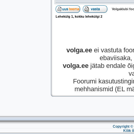
Volgaklubi f
Lehekülg
1
, kokku lehekülgi
2
volga.ee
ei vastuta foor
ebaviisaka, 
volga.ee
jätab endale õi
v
Foorumi kasutusting
mehhanismid (EL mää
Copyright © 
Kõik õ