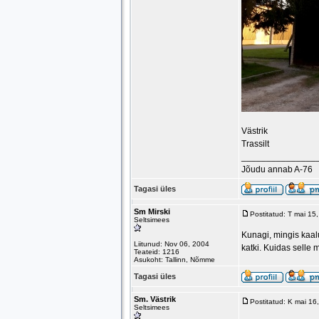
Västrik
Trassilt
_______________
Jõudu annab A-76
Tagasi üles
Sm Mirski
Postitatud: T mai 15
Seltsimees
Kunagi, mingis kaal
Liitunud: Nov 06, 2004
katki. Kuidas selle
Teateid: 1216
Asukoht: Tallinn, Nõmme
Tagasi üles
Sm. Västrik
Postitatud: K mai 1
Seltsimees