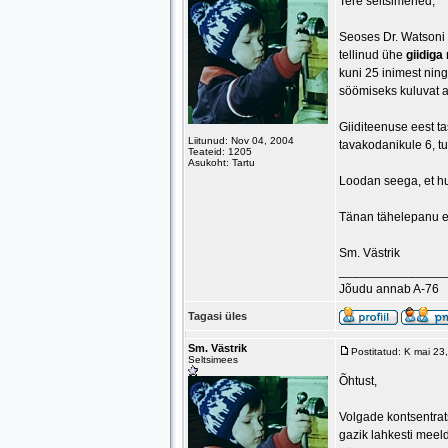
Tere seltsimehed,
Seoses Dr. Watsoni 
tellinud ühe
giidiga
kuni 25 inimest ning
söömiseks kuluvat 
Giiditeenuse eest t
Liitunud: Nov 04, 2004
tavakodanikule 6, tu
Teateid: 1205
Asukoht: Tartu
Loodan seega, et huv
Tänan tähelepanu e
Sm. Västrik
_______________
Jõudu annab A-76
Tagasi üles
Sm. Västrik
Postitatud: K mai 2
Seltsimees
Õhtust,
Volgade kontsentrat
gazik lahkesti meel