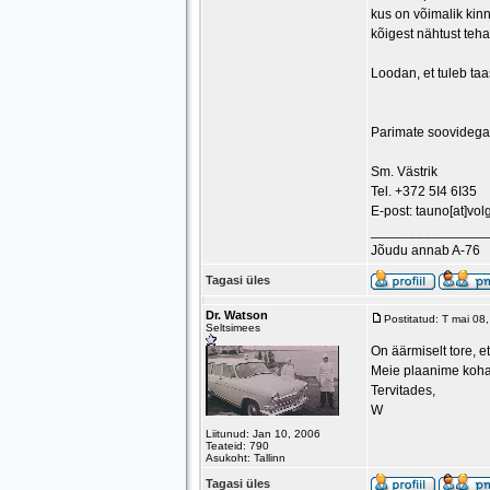
kus on võimalik kin
kõigest nähtust teha
Loodan, et tuleb ta
Parimate soovidega
Sm. Västrik
Tel. +372 5I4 6I35
E-post: tauno[at]vol
_______________
Jõudu annab A-76
Tagasi üles
Dr. Watson
Postitatud: T mai 08
Seltsimees
On äärmiselt tore, e
Meie plaanime kohal
Tervitades,
W
Liitunud: Jan 10, 2006
Teateid: 790
Asukoht: Tallinn
Tagasi üles