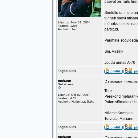
päeval on Tartu lin
Seetõttu on meie ürit
tunneb soovi niisama
Liitunud: Nov 04, 2004
mõneks teiseks näda
Teateid: 1205
pärsitud.
Asukoht: Tartu
Parimate soovidega
Sm. Västrik
_______________
Jõudu annab A-76
Tagasi üles
mehann
Postitatud: R mai 2
Seltsimees
Tere
Liitunud: Oct 02, 2007
Perekond mehaaniku
Teateid: 473
Asukoht: Harjumaa, Saku
Palun võimalusel bro
Näeme Kambjas
Tervitab, Mehann
Tagasi üles
mehann
Postitatud: R mai 2