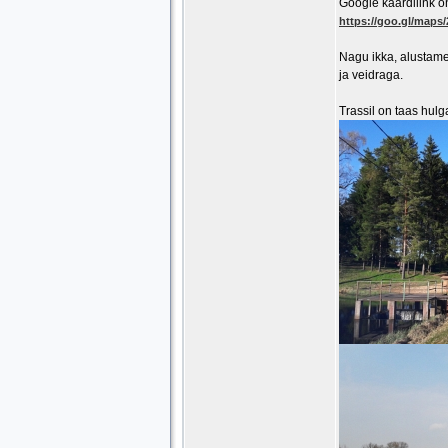
Google kaardilink on 
https://goo.gl/map
Nagu ikka, alustame 
ja veidraga.
Trassil on taas hulg