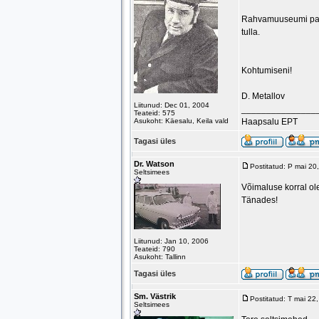
Rahvamuuseumi park
tulla.
Kohtumiseni!
D. Metallov
Liitunud: Dec 01, 2004
_______________
Teateid: 575
Asukoht: Käesalu, Keila vald
Haapsalu EPT
Tagasi üles
Dr. Watson
Postitatud: P mai 2
Seltsimees
Võimaluse korral ol
Tänades!
Liitunud: Jan 10, 2006
Teateid: 790
Asukoht: Tallinn
Tagasi üles
Sm. Västrik
Postitatud: T mai 2
Seltsimees