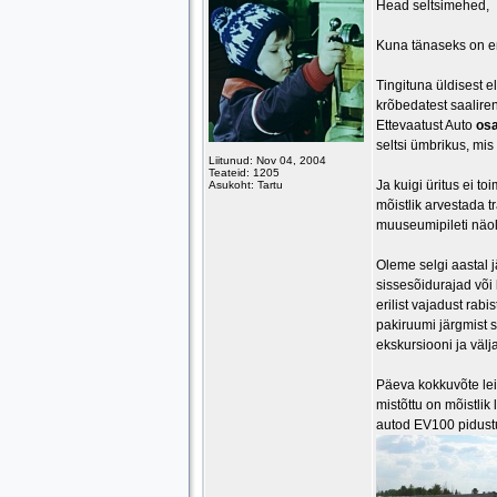
Head seltsimehed,
Kuna tänaseks on en
Tingituna üldisest e
krõbedatest saaliren
Ettevaatust Auto
osa
seltsi ümbrikus, mis 
Liitunud: Nov 04, 2004
Teateid: 1205
Ja kuigi üritus ei t
Asukoht: Tartu
mõistlik arvestada 
muuseumipileti näol. 
Oleme selgi aastal 
sissesõidurajad või 
erilist vajadust rab
pakiruumi järgmist s
ekskursiooni ja välj
Päeva kokkuvõte le
mistõttu on mõistlik
autod EV100 pidustu