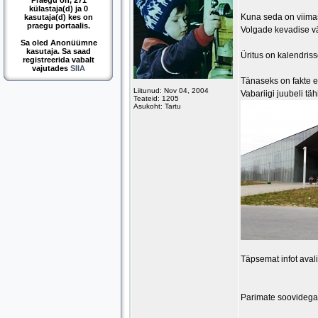
Praegu on, 271
külastaja(d) ja 0
Kuna seda on viimast
kasutaja(d) kes on
praegu portaalis.
Volgade kevadise vä
Sa oled Anonüümne
kasutaja. Sa saad
Üritus on kalendris
registreerida vabalt
vajutades
SIIA
Tänaseks on fakte e
Liitunud: Nov 04, 2004
Vabariigi juubeli t
Teateid: 1205
Asukoht: Tartu
Täpsemat infot aval
Parimate soovidega