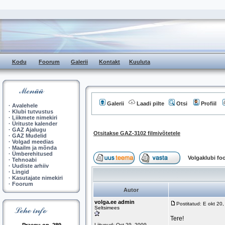
Kodu
Foorum
Galerii
Kontakt
Kuuluta
Galerii
Laadi pilte
Otsi
Profiil
·
Avalehele
·
Klubi tutvustus
·
Liikmete nimekiri
·
Ürituste kalender
·
GAZ Ajalugu
Otsitakse GAZ-3102 filmivõtetele
·
GAZ Mudelid
·
Volgad meedias
·
Maailm ja mõnda
·
Ümberehitused
Volgaklubi f
·
Tehnoabi
·
Uudiste arhiiv
·
Lingid
·
Kasutajate nimekiri
·
Foorum
Autor
volga.ee admin
Postitatud: E okt 20
Seltsimees
Tere!
Liitunud: Oct 29, 2009