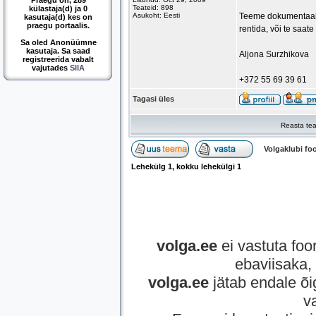
Praegu on, 289
Teateid: 898
külastaja(d) ja 0
Asukoht: Eesti
Teeme dokumentaalfi
kasutaja(d) kes on
praegu portaalis.
rentida, või te saat
Sa oled Anonüümne
kasutaja. Sa saad
Aljona Surzhikova
registreerida vabalt
vajutades
SIIA
+372 55 69 39 61
Tagasi üles
Reasta tea
Volgaklubi f
Lehekülg
1
, kokku lehekülgi
1
volga.ee
ei vastuta foor
ebaviisaka, 
volga.ee
jätab endale õi
v