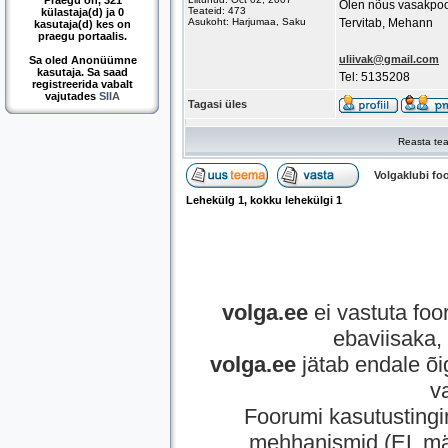
Praegu on, 321
Olen nõus vasakpoo
Teateid: 473
külastaja(d) ja 0
Asukoht: Harjumaa, Saku
Tervitab, Mehann
kasutaja(d) kes on
praegu portaalis.
uliivak@gmail.com
Sa oled Anonüümne
kasutaja. Sa saad
Tel: 5135208
registreerida vabalt
vajutades
SIIA
Tagasi üles
Reasta tea
Volgaklubi f
Lehekülg
1
, kokku lehekülgi
1
volga.ee
ei vastuta foor
ebaviisaka, 
volga.ee
jätab endale õi
v
Foorumi kasutusting
mehhanismid (EL mää