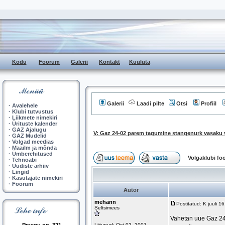
Kodu
Foorum
Galerii
Kontakt
Kuuluta
Galerii
Laadi pilte
Otsi
Profiil
·
Avalehele
·
Klubi tutvustus
·
Liikmete nimekiri
·
Ürituste kalender
·
GAZ Ajalugu
V: Gaz 24-02 parem tagumine stangenurk vasaku 
·
GAZ Mudelid
·
Volgad meedias
·
Maailm ja mõnda
·
Ümberehitused
Volgaklubi f
·
Tehnoabi
·
Uudiste arhiiv
·
Lingid
·
Kasutajate nimekiri
·
Foorum
Autor
mehann
Postitatud: K juuli 
Seltsimees
Vahetan uue Gaz 24
Liitunud: Oct 02, 2007