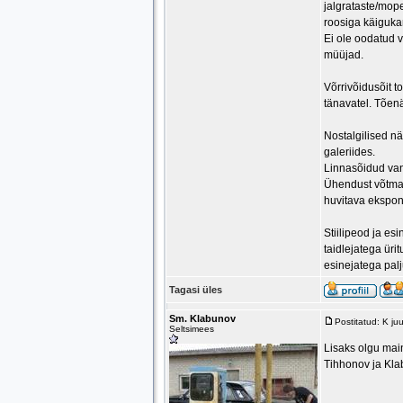
jalgrataste/mop
roosiga käigukan
Ei ole oodatud 
müüjad.
Võrrivõidusõit 
tänavatel. Tõen
Nostalgilised n
galeriides.
Linnasõidud van
Ühendust võtma 
huvitava ekspon
Stiilipeod ja es
taidlejatega üri
esinejatega pal
Tagasi üles
Sm. Klabunov
Postitatud: K ju
Seltsimees
Lisaks olgu main
Tihhonov ja Klab