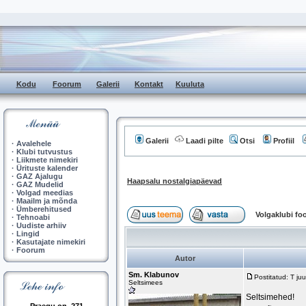
Kodu
Foorum
Galerii
Kontakt
Kuuluta
Galerii
Laadi pilte
Otsi
Profiil
·
Avalehele
·
Klubi tutvustus
·
Liikmete nimekiri
·
Ürituste kalender
·
GAZ Ajalugu
Haapsalu nostalgiapäevad
·
GAZ Mudelid
·
Volgad meedias
·
Maailm ja mõnda
·
Ümberehitused
Volgaklubi f
·
Tehnoabi
·
Uudiste arhiiv
·
Lingid
·
Kasutajate nimekiri
·
Foorum
Autor
Sm. Klabunov
Postitatud: T ju
Seltsimees
Seltsimehed!