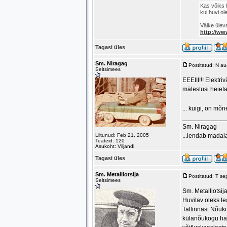
Kas võiks 
kui huvi o
Väike ülev
http://ww
Tagasi üles
Sm. Niragag
Postitatud: N a
Seltsimees
EEEIII!!! Elektr
mälestusi heieta
... kuigi, on mõn
____________
Sm. Niragag
Liitunud: Feb 21, 2005
...lendab madala
Teateid: 120
Asukoht: Viljandi
Tagasi üles
Sm. Metalliotsija
Postitatud: T s
Seltsimees
Sm. Metalliotsij
Huvitav oleks te
Tallinnast Nõuk
külanõukogu hal