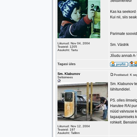
Seltsimehed!
Kas ka seekord 
Kui nii, siis sea
Parimate soovid
Liitunud: Nov 04, 2004
Sm. Västrik
Teateid: 1205
____________
Asukoht: Tartu
Jõudu annab A-
Tagasi üles
Sm. Klabunov
Postitatud: K s
Seltsimees
Sm. Klabunov tea
lähitundidel.
PS. olles ilmsel
Harutee RAI punk
nüüd valvsuse k
tagaajamiseks ko
rohkelt. Bensiin
Liitunud: Nov 12, 2004
Teateid: 197
Asukoht: Tallinn