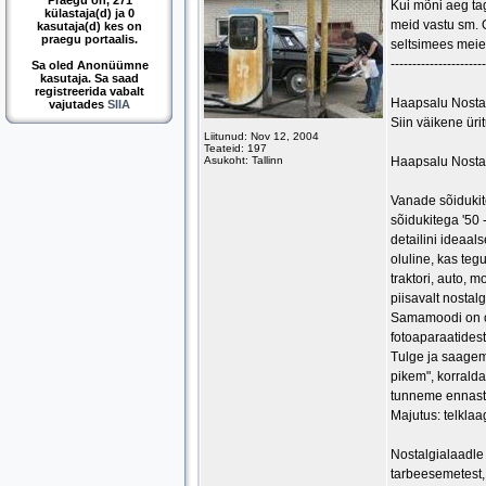
Praegu on, 271
Kui mõni aeg ta
külastaja(d) ja 0
meid vastu sm. 
kasutaja(d) kes on
praegu portaalis.
seltsimees meie 
----------------------
Sa oled Anonüümne
kasutaja. Sa saad
registreerida vabalt
Haapsalu Nosta
vajutades
SIIA
Siin väikene ürit
Liitunud: Nov 12, 2004
Teateid: 197
Asukoht: Tallinn
Haapsalu Nosta
Vanade sõidukit
sõidukitega '50 
detailini ideaal
oluline, kas teg
traktori, auto, m
piisavalt nostalgi
Samamoodi on oo
fotoaparaatidest
Tulge ja saagem
pikem", korrald
tunneme ennast 
Majutus: telklaa
Nostalgialaadle
tarbeesemetest, s