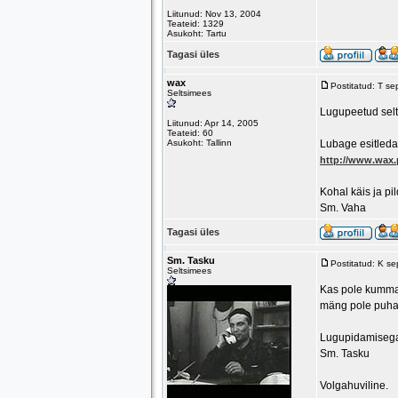
Liitunud: Nov 13, 2004
Teateid: 1329
Asukoht: Tartu
Tagasi üles
wax
Postitatud: T s
Seltsimees
Lugupeetud sel
Liitunud: Apr 14, 2005
Teateid: 60
Asukoht: Tallinn
Lubage esitleda
http://www.wax.
Kohal käis ja pil
Sm. Vaha
Tagasi üles
Sm. Tasku
Postitatud: K s
Seltsimees
Kas pole kummali
mäng pole puhas.
Lugupidamiseg
Sm. Tasku
Volgahuviline.