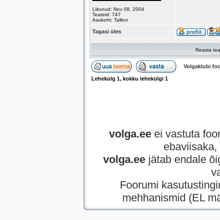
Liitunud: Nov 08, 2004
Teateid: 747
Asukoht: Tallinn
Tagasi üles
Reasta tea
Volgaklubi f
Lehekülg
1
, kokku lehekülgi
1
volga.ee
ei vastuta foor
ebaviisaka, 
volga.ee
jätab endale õi
v
Foorumi kasutusting
mehhanismid (EL mää