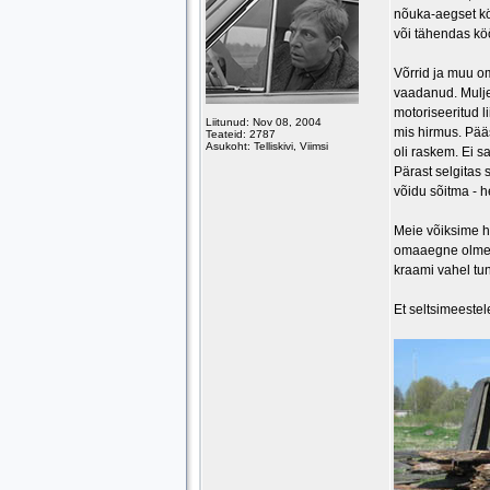
nõuka-aegset kö
või tähendas kö
Võrrid ja muu o
vaadanud. Mulje
motoriseeritud l
Liitunud: Nov 08, 2004
mis hirmus. Pääs
Teateid: 2787
Asukoht: Telliskivi, Viimsi
oli raskem. Ei s
Pärast selgitas
võidu sõitma - 
Meie võiksime h
omaaegne olmete
kraami vahel tu
Et seltsimeestele