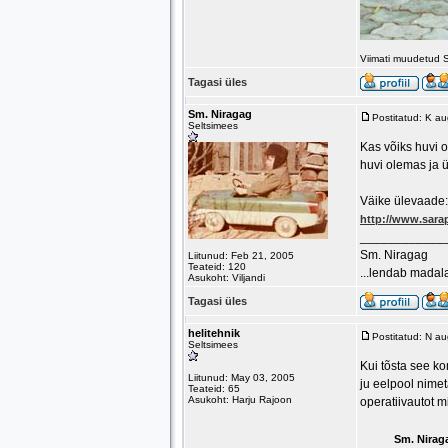
Viimati muudetud 
Tagasi üles
Sm. Niragag
Postitatud: K a
Seltsimees
Kas võiks huvi 
huvi olemas ja ü
Väike ülevaade:
http://www.sara
____________
Sm. Niragag
Liitunud: Feb 21, 2005
Teateid: 120
...lendab madala
Asukoht: Viljandi
Tagasi üles
helitehnik
Postitatud: N a
Seltsimees
Kui tõsta see ko
Liitunud: May 03, 2005
ju eelpool nimet
Teateid: 65
Asukoht: Harju Rajoon
operatiivautot m
Sm. Niraga