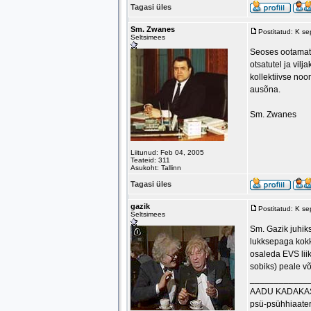
Tagasi üles
Sm. Zwanes
Postitatud: K s
Seltsimees
Seoses ootamatu
otsatutel ja vi
kollektiivse noo
ausõna.
Sm. Zwanes
Liitunud: Feb 04, 2005
Teateid: 311
Asukoht: Tallinn
Tagasi üles
gazik
Postitatud: K s
Seltsimees
Sm. Gazik juhik
lukksepaga kokk
osaleda EVS liik
sobiks) peale võ
____________
AADU KADAKA
psü-psühhiaater