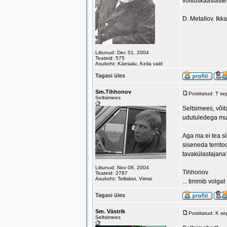
võitluskaaslaste
D. Metallov. Ikka
Liitunud: Dec 01, 2004
Teateid: 575
Asukoht: Käesalu, Keila vald
Tagasi üles
Sm.Tihhonov
Postitatud: T s
Seltsimees
Seltsimees, võib
udutuledega mus
Aga ma ei tea s
siseneda territo
tavakülastajana
Liitunud: Nov 08, 2004
Tihhonov
Teateid: 2787
Asukoht: Telliskivi, Viimsi
... timmib volgat
Tagasi üles
Sm. Västrik
Postitatud: K s
Seltsimees