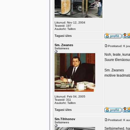
Liitunud: Nov 12, 2004
Teateid: 197
Asukoht: Tallinn
Tagasi üles
Sm. Zwanes
Postitatud: K ju
Seltsimees
Noh, teate, kuna
Suure tõenäosu
Sm. Zwanes
motiive teadmat
Liitunud: Feb 04, 2005
Teateid: 311
Asukoht: Tallinn
Tagasi üles
Sm.Tihhonov
Postitatud: K a
Seltsimees
Seltsimehed, ha