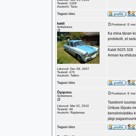
Teateid: 1329
Asukoht: Tartu
Tagasi üles
kaldi
Postitatud: E ma
Seltsimees
Ka mina tänan ko
protokolli, et se
_____________
Kaldi 5025 328
Annan ka ehitus
Liitunud: Dec 09, 2007
Teateid: 476
Asukoht: Tallinn
Tagasi üles
Õpipoiss
Postitatud: E ma
Seltsimees
Taaskord suurepär
Liitunud: Mar 02, 2010
Ürituse lõpuks mu
Teateid: 48
Asukoht: Raplamaa
bensiininäidiku k
jäigi pagasiruum
Tagasi üles