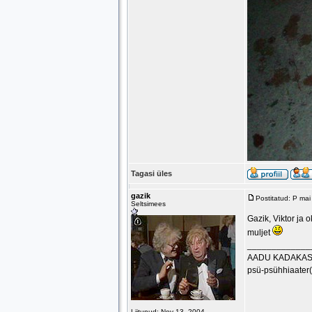
Tagasi üles
gazik
Postitatud: P ma
Seltsimees
Gazik, Viktor ja 
muljet
_____________
AADU KADAKA
psü-psühhiaater(
Liitunud: Nov 13, 2004