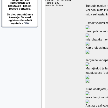
Praegu on, 250
Liitunud: Dec 28, 2008
külastaja(d) ja 0
Teateid: 130
Asukoht: Tallinn
Tundub, et olen j
kasutaja(d) kes on
praegu portaalis.
Või noh, mitte kü
mida sel aastal k
Sa oled Anonüümne
kasutaja. Sa saad
registreerida vabalt
Esmalt saadeti m
vajutades
SIIA
Sealt pidime leid
mis juhataks meid
Kapis leidus iga
Järgmine vahepeat
Mahajäetud ja la
kauplusesse "delf
Kuna osalejatel j
kaevuluugi valmi
Aastaarv sai val