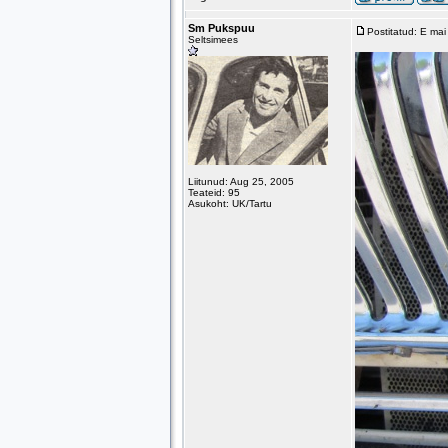
Sm Pukspuu
Postitatud: E ma
Seltsimees
Liitunud: Aug 25, 2005
Teateid: 95
Asukoht: UK/Tartu