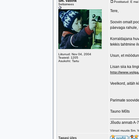
Sm. Västrik
Postitatud: E ma
Seltsimees
Tere,
Soovin omalt pool
päevaga rahule, s
Korraldajana huvi
tekkis tahtmine i
Liitunud: Nov 04, 2004
Usun, et möödunu
Teateid: 1205
Asukoht: Tartu
Lisan siia ka lin
http://www.volga
Veelkord, aitäh kõ
Parimate soovid
Tauno Mõts
_____________
Jõudu annab A-
Viimati muutis Sm. 
Tagasi üles