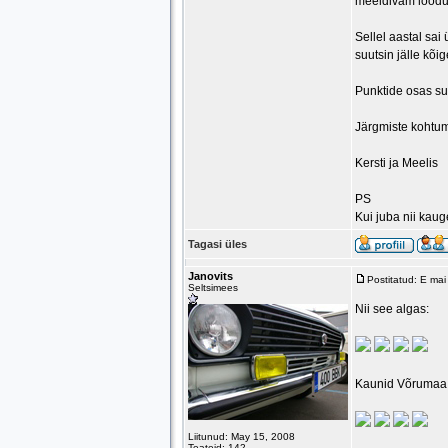
meeldivam loodus
Sellel aastal sai
suutsin jälle kõig
Punktide osas suu
Järgmiste kohtum
Kersti ja Meelis
PS
Kui juba nii kaug
Tagasi üles
Janovits
Postitatud: E ma
Seltsimees
Nii see algas:
Kaunid Võrumaa 
Liitunud: May 15, 2008
Teateid: 142