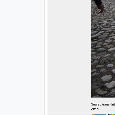
Suurepärane ürit
Aitäh!