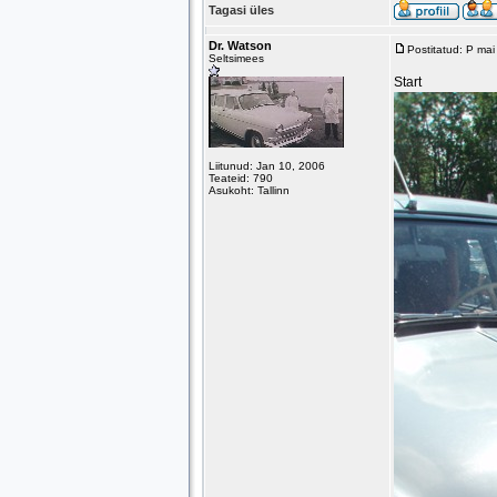
Tagasi üles
Dr. Watson
Postitatud: P ma
Seltsimees
Start
Liitunud: Jan 10, 2006
Teateid: 790
Asukoht: Tallinn