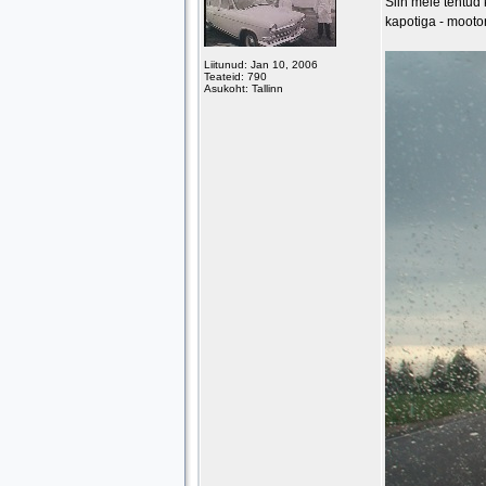
Siin meie tehtud 
kapotiga - mootor
Liitunud: Jan 10, 2006
Teateid: 790
Asukoht: Tallinn