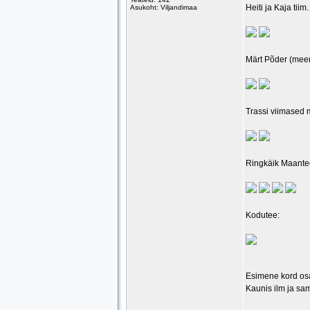
Heiti ja Kaja tii
Asukoht: Viljandimaa
Märt Põder (meen
Trassi viimased m
Ringkäik Maant
Kodutee:
Esimene kord osa
Kaunis ilm ja sam