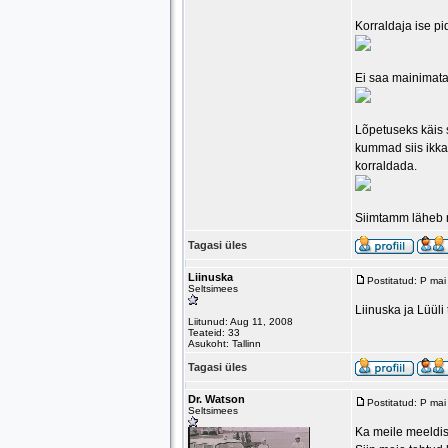
Korraldaja ise pi
Ei saa mainimata 
Lõpetuseks käis s
kummad siis ikkag
korraldada.
Siimtamm läheb n
Tagasi üles
Liinuska
Postitatud: P ma
Seltsimees
Liinuska ja Lüüli
Liitunud: Aug 11, 2008
Teateid: 33
Asukoht: Tallinn
Tagasi üles
Dr. Watson
Postitatud: P ma
Seltsimees
Ka meile meeldis 