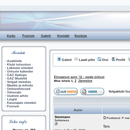
Kodu
Foorum
Galerii
Kontakt
Kuuluta
Galerii
Laadi pilte
Otsi
Profiil
·
Avalehele
·
Klubi tutvustus
·
Liikmete nimekiri
·
Ürituste kalender
·
GAZ Ajalugu
Ettvaatust auto '11 : peale üritust
·
GAZ Mudelid
2
Järgmine
Mine lehele
1
,
·
Volgad meedias
·
Maailm ja mõnda
·
Ümberehitused
Volgaklubi f
·
Tehnoabi
·
Uudiste arhiiv
·
Lingid
·
Kasutajate nimekiri
·
Foorum
Autor
Simmtann
Postitatud: P ma
Seltsimees
Terv.