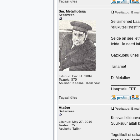
Tagasi üles
Sm. Metalliotsija
Postitatud: E ma
Seltsimees
Seltsimehed Lääne
"elukutselistest"
Selge on see, et 
leida. Ja need i
Gazikuonu ühes 
Täname!
Liitunud: Dec 01, 2004
D. Metallov.
Teateid: 575
Asukoht: Käesalu, Keila vald
_____________
Haapsalu EPT
Tagasi üles
Atašee
Postitatud: E ma
Seltsimees
Kestvad kiiduava
Liitunud: May 27, 2010
Suur-suur äitah 
Teateid: 75
Asukoht: Tallinn
Tegelikult ei osk