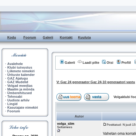
Kodu
Foorum
Galerii
Kontakt
Kuuluta
Galerii
Laadi pilte
Otsi
Profiil
·
Avalehele
·
Klubi tutvustus
·
Liikmete nimekiri
·
Ürituste kalender
·
GAZ Ajalugu
·
GAZ Mudelid
V: Gaz 24 generaator Gaz 24-10 generaatori vastu
·
Volgad meedias
·
Maailm ja mõnda
·
Ümberehitused
·
Tehnoabi
Volgaklubi f
·
Uudiste arhiiv
·
Lingid
·
Kasutajate nimekiri
·
Foorum
Autor
volga_siim
Postitatud: N juuli 
Seltsimees
Vahetan oma korrali