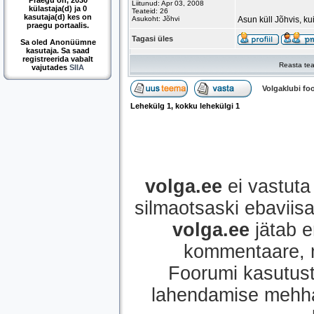
Praegu on, 2030
Liitunud: Apr 03, 2008
külastaja(d) ja 0
Teateid: 26
kasutaja(d) kes on
Asukoht: Jõhvi
Asun küll Jõhvis, ku
praegu portaalis.
Tagasi üles
Sa oled Anonüümne
kasutaja. Sa saad
registreerida vabalt
Reasta tea
vajutades
SIIA
Volgaklubi f
Lehekülg
1
, kokku lehekülgi
1
volga.ee
ei vastuta 
silmaotsaski ebaviisak
volga.ee
jätab e
kommentaare, mi
Foorumi kasutust
lahendamise mehhan