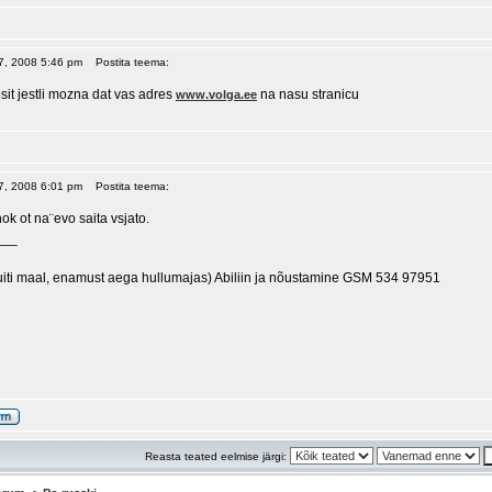
07, 2008 5:46 pm
Postita teema:
sit jestli mozna dat vas adres
na nasu stranicu
www.volga.ee
07, 2008 6:01 pm
Postita teema:
ok ot na¨evo saita vsjato.
___
uiti maal, enamust aega hullumajas) Abiliin ja nõustamine GSM 534 97951
Reasta teated eelmise järgi: