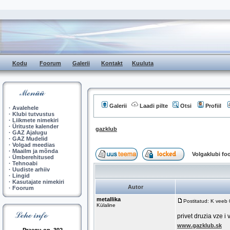
Kodu
Foorum
Galerii
Kontakt
Kuuluta
Galerii
Laadi pilte
Otsi
Profiil
·
Avalehele
·
Klubi tutvustus
·
Liikmete nimekiri
·
Ürituste kalender
gazklub
·
GAZ Ajalugu
·
GAZ Mudelid
·
Volgad meedias
·
Maailm ja mõnda
Volgaklubi f
·
Ümberehitused
·
Tehnoabi
·
Uudiste arhiiv
·
Lingid
·
Kasutajate nimekiri
Autor
·
Foorum
metallika
Postitatud: K veeb
Külaline
privet druzia vze i
www.gazklub.sk