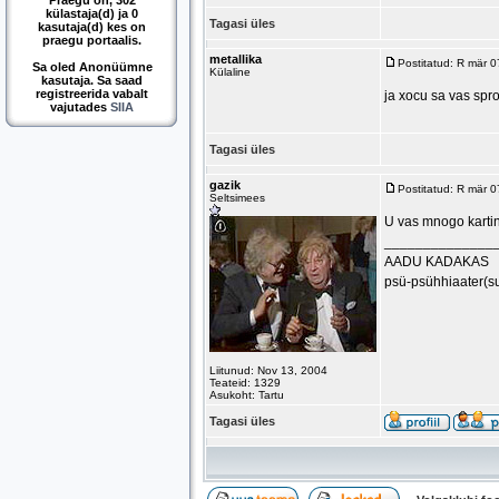
Praegu on, 302
külastaja(d) ja 0
Tagasi üles
kasutaja(d) kes on
praegu portaalis.
metallika
Postitatud: R mär 
Sa oled Anonüümne
Külaline
kasutaja. Sa saad
registreerida vabalt
ja xocu sa vas spro
vajutades
SIIA
Tagasi üles
gazik
Postitatud: R mär 
Seltsimees
U vas mnogo kartin
______________
AADU KADAKAS
psü-psühhiaater(s
Liitunud: Nov 13, 2004
Teateid: 1329
Asukoht: Tartu
Tagasi üles