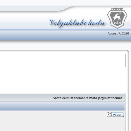
August 7, 2026
Vaata eelmist teemat
::
Vaata järgmist teemat