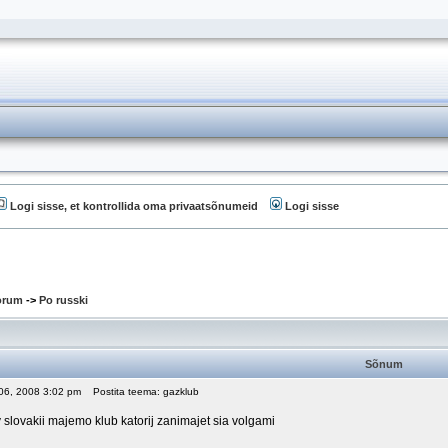
Logi sisse, et kontrollida oma privaatsõnumeid
Logi sisse
oorum
->
Po russki
Sõnum
 06, 2008 3:02 pm
Postita teema: gazklub
 v slovakii majemo klub katorij zanimajet sia volgami