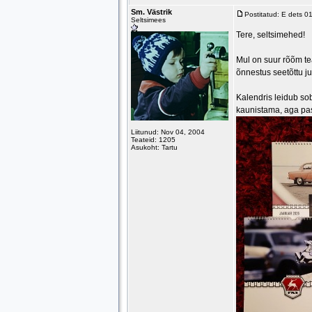
Sm. Västrik
Postitatud: E dets 0
Seltsimees
Tere, seltsimehed!
Mul on suur rõõm tea
õnnestus seetõttu j
Kalendris leidub sob
kaunistama, aga pass
Liitunud: Nov 04, 2004
Teateid: 1205
Asukoht: Tartu