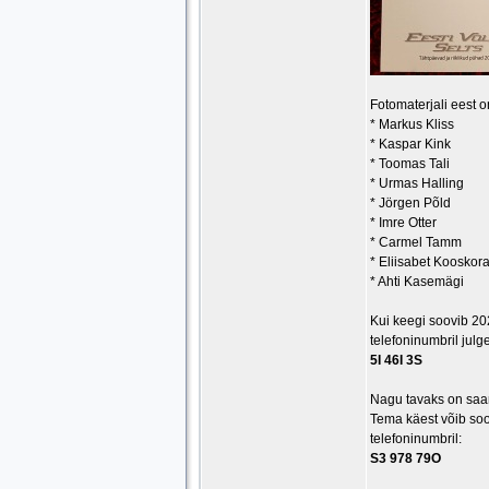
Fotomaterjali eest o
* Markus Kliss
* Kaspar Kink
* Toomas Tali
* Urmas Halling
* Jörgen Põld
* Imre Otter
* Carmel Tamm
* Eliisabet Kooskor
* Ahti Kasemägi
Kui keegi soovib 202
telefoninumbril julg
5I 46I 3S
Nagu tavaks on saan
Tema käest võib soov
telefoninumbril:
S3 978 79O