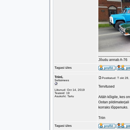
_______________
Jõudu annab A-76
Tagasi üles
TriinL
Postitatud: T okt 28
Seltsimees
Tervitused
Liitunud: Oct 14, 2019
Teateid: 19
Asukoht: Tartu
Aitäh kõigile, kes o
Ootan pildimaterjali
korraks lõppenuks.
Triin
Tagasi üles