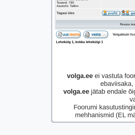
Teateid: 790
Asukoht: Tallinn
Tagasi üles
Reasta tea
Volgaklubi f
Lehekülg
1
, kokku lehekülgi
1
volga.ee
ei vastuta foor
ebaviisaka, 
volga.ee
jätab endale õi
v
Foorumi kasutusting
mehhanismid (EL mää