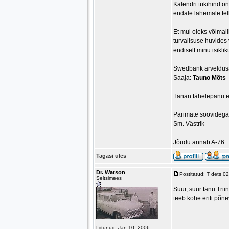
Kalendri tükihind o
endale lähemale tel
Et mul oleks võimali
turvalisuse huvides 
endiselt minu isikli
Swedbank arveldus
Saaja:
Tauno Mõts
Tänan tähelepanu ee
Parimate soovidega
Sm. Västrik
_______________
Jõudu annab A-76
Tagasi üles
Dr. Watson
Postitatud: T dets 0
Seltsimees
Suur, suur tänu Trii
teeb kohe eriti põne
Liitunud: Jan 10, 2006