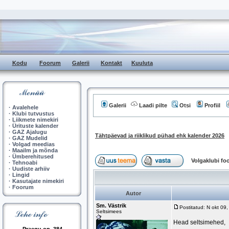
Kodu
Foorum
Galerii
Kontakt
Kuuluta
Galerii
Laadi pilte
Otsi
Profiil
·
Avalehele
·
Klubi tutvustus
·
Liikmete nimekiri
·
Ürituste kalender
·
GAZ Ajalugu
Tähtpäevad ja riiklikud pühad ehk kalender 2026
·
GAZ Mudelid
·
Volgad meedias
·
Maailm ja mõnda
·
Ümberehitused
Volgaklubi f
·
Tehnoabi
·
Uudiste arhiiv
·
Lingid
·
Kasutajate nimekiri
·
Foorum
Autor
Sm. Västrik
Postitatud: N okt 09
Seltsimees
Head seltsimehed,