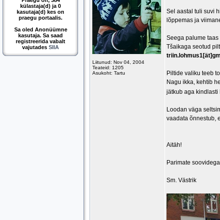
Praegu on, 384
külastaja(d) ja 0
Sel aastal tuli suvi
kasutaja(d) kes on
praegu portaalis.
lõppemas ja viimane
Sa oled Anonüümne
kasutaja. Sa saad
Seega palume taas kõ
registreerida vabalt
Tšaikaga seotud pilt
vajutades
SIIA
triin.lohmus1[ät]g
Liitunud: Nov 04, 2004
Teateid: 1205
Piltide valiku teeb 
Asukoht: Tartu
Nagu ikka, kehtib h
jätkub aga kindlasti 
Loodan väga seltsim
vaadata õnnestub, et
Aitäh!
Parimate soovidega
Sm. Västrik