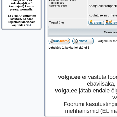
Praegu on, 243
Teateid: 898
külastaja(d) ja 0
Asukoht: Eesti
Saatja elektronpost
kasutaja(d) kes on
praegu portaalis.
Kuulutuse sisu: Ter
Sa oled Anonüümne
kasutaja. Sa saad
registreerida vabalt
Tagasi üles
vajutades
SIIA
Reasta tea
Volgaklubi f
Lehekülg
1
, kokku lehekülgi
1
volga.ee
ei vastuta foor
ebaviisaka, 
volga.ee
jätab endale õi
v
Foorumi kasutusting
mehhanismid (EL mää