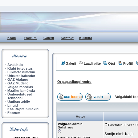
Kodu
Foorum
Galerii
Kontakt
Kuuluta
Galerii
Laadi pilte
Otsi
Profiil
·
Avalehele
·
Klubi tutvustus
·
Liikmete nimekiri
·
Ürituste kalender
·
GAZ Ajalugu
O: pagasiluugi vedru
·
GAZ Mudelid
·
Volgad meedias
·
Maailm ja mõnda
·
Ümberehitused
Volgaklubi f
·
Tehnoabi
·
Uudiste arhiiv
·
Lingid
·
Kasutajate nimekiri
·
Foorum
Autor
volga.ee admin
Postitatud: E veeb 
Seltsimees
Saatja nimi: Kalju
Liitunud: Oct 29, 2009