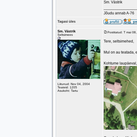
Sm. Västrik
_______________
Jõudu annab A-76
Tagasi üles
Sm. Västrik
Postitatud: T mai 0
Seltsimees
Tere, seltsimehed,
Mul on au teatada, e
Kohtume laupäeval
Liitunud: Nov 04, 2004
Teateid: 1205
Asukoht: Tartu