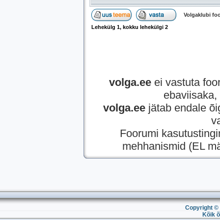
Volgaklubi f
Lehekülg
1
, kokku lehekülgi
2
volga.ee
ei vastuta foor
ebaviisaka, 
volga.ee
jätab endale õi
v
Foorumi kasutusting
mehhanismid (EL mää
Copyright © 
Kõik õ