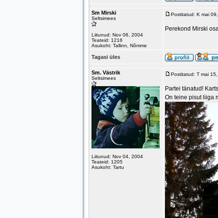
Sm Mirski
Postitatud: K mai 0
Seltsimees
Perekond Mirski osa
Liitunud: Nov 06, 2004
Teateid: 1216
Asukoht: Tallinn, Nõmme
Tagasi üles
Sm. Västrik
Postitatud: T mai 15
Seltsimees
Partei tänatud! Karts
On teine pisut liiga
Liitunud: Nov 04, 2004
Teateid: 1205
Asukoht: Tartu