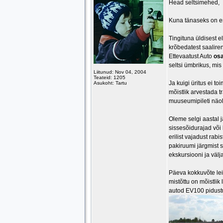
Head seltsimehed,
Kuna tänaseks on en
Tingituna üldisest e
krõbedatest saaliren
Ettevaatust Auto
osa
seltsi ümbrikus, mis 
Liitunud: Nov 04, 2004
Teateid: 1205
Ja kuigi üritus ei t
Asukoht: Tartu
mõistlik arvestada 
muuseumipileti näol. 
Oleme selgi aastal 
sissesõidurajad või 
erilist vajadust rab
pakiruumi järgmist s
ekskursiooni ja välj
Päeva kokkuvõte le
mistõttu on mõistlik
autod EV100 pidustu