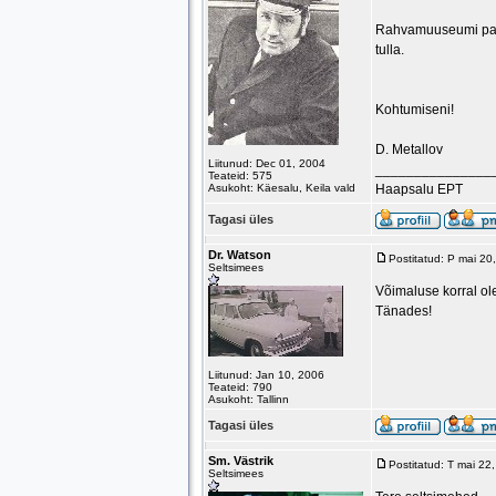
Rahvamuuseumi park
tulla.
Kohtumiseni!
D. Metallov
Liitunud: Dec 01, 2004
_______________
Teateid: 575
Asukoht: Käesalu, Keila vald
Haapsalu EPT
Tagasi üles
Dr. Watson
Postitatud: P mai 2
Seltsimees
Võimaluse korral ol
Tänades!
Liitunud: Jan 10, 2006
Teateid: 790
Asukoht: Tallinn
Tagasi üles
Sm. Västrik
Postitatud: T mai 2
Seltsimees