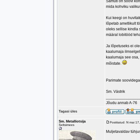
Samuti on soovi kor
mida kohviku valiku
Kui keegi on huvitat
lõpetab ametlikult t
oleks sellise kindla
määral lobitööd teh
Ja lõpetuseks ei ol
kaalumaja ilmselgelt
kaalumaja see osa, 
mõistate.
Parimate soovidega
Sm. Västrik
_______________
Jõudu annab A-76
Tagasi üles
Sm. Metalliotsija
Postitatud: N mai 1
Seltsimees
Muljetavaldav tühju