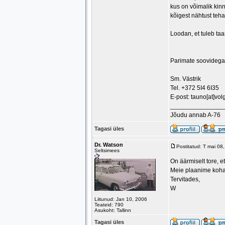
kus on võimalik kin
kõigest nähtust teha
Loodan, et tuleb ta
Parimate soovidega
Sm. Västrik
Tel. +372 5I4 6I35
E-post: tauno[at]vol
_______________
Jõudu annab A-76
Tagasi üles
Dr. Watson
Postitatud: T mai 08
Seltsimees
On äärmiselt tore, e
Meie plaanime kohal
Tervitades,
W
Liitunud: Jan 10, 2006
Teateid: 790
Asukoht: Tallinn
Tagasi üles