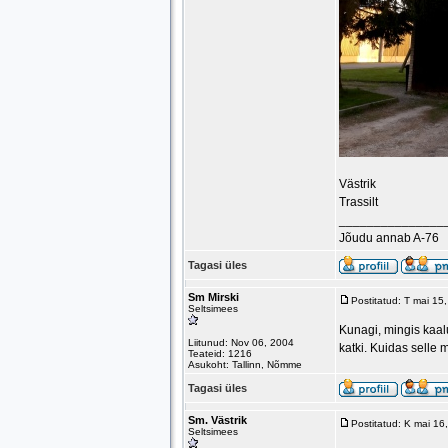
Västrik
Trassilt
_______________
Jõudu annab A-76
Tagasi üles
Sm Mirski
Postitatud: T mai 15
Seltsimees
Kunagi, mingis kaal
Liitunud: Nov 06, 2004
katki. Kuidas selle
Teateid: 1216
Asukoht: Tallinn, Nõmme
Tagasi üles
Sm. Västrik
Postitatud: K mai 1
Seltsimees