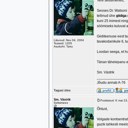
Tere seltsimehed,
Seoses Dr. Watsoni 
tellinud ühe
giidiga
kuni 25 inimest ning
söömiseks kuluvat 
Giiditeenuse eest t
Liitunud: Nov 04, 2004
tavakodanikule 6, tu
Teateid: 1205
Asukoht: Tartu
Loodan seega, et huv
Tänan tähelepanu e
Sm. Västrik
_______________
Jõudu annab A-76
Tagasi üles
Sm. Västrik
Postitatud: K mai 2
Seltsimees
Õhtust,
Volgade kontsentrat
gazik lahkesti meel