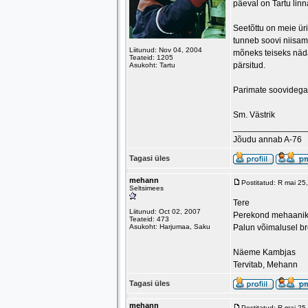
päeval on Tartu lin
Seetõttu on meie ürit
tunneb soovi niisama
Liitunud: Nov 04, 2004
mõneks teiseks näda
Teateid: 1205
pärsitud.
Asukoht: Tartu
Parimate soovidega
Sm. Västrik
_______________
Jõudu annab A-76
Tagasi üles
mehann
Postitatud: R mai 2
Seltsimees
Tere
Liitunud: Oct 02, 2007
Perekond mehaaniku
Teateid: 473
Asukoht: Harjumaa, Saku
Palun võimalusel bro
Näeme Kambjas
Tervitab, Mehann
Tagasi üles
mehann
Postitatud: R mai 2