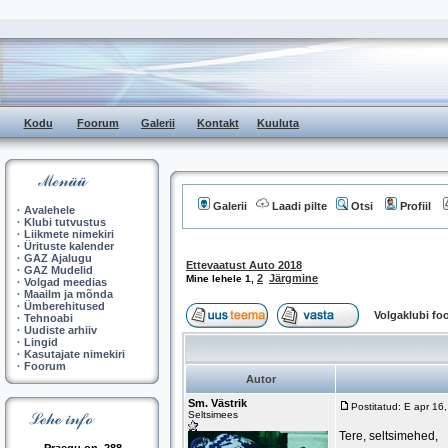
Kodu
Foorum
Galerii
Kontakt
Kuuluta
Galerii
Laadi pilte
Otsi
Profiil
·
Avalehele
·
Klubi tutvustus
·
Liikmete nimekiri
·
Ürituste kalender
·
GAZ Ajalugu
Ettevaatust Auto 2018
·
GAZ Mudelid
2
Järgmine
Mine lehele
1
,
·
Volgad meedias
·
Maailm ja mõnda
·
Ümberehitused
Volgaklubi f
·
Tehnoabi
·
Uudiste arhiiv
·
Lingid
·
Kasutajate nimekiri
·
Foorum
Autor
Sm. Västrik
Postitatud: E apr 16
Seltsimees
Tere, seltsimehed,