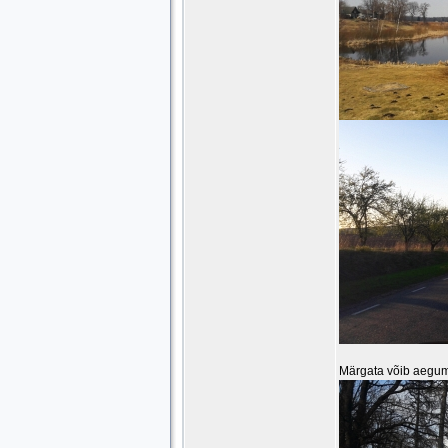
Märgata võib aeguma