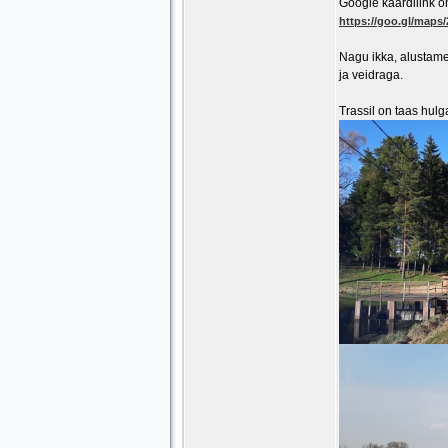
Google kaardilink on 
https://goo.gl/map
Nagu ikka, alustame 
ja veidraga.
Trassil on taas hulg