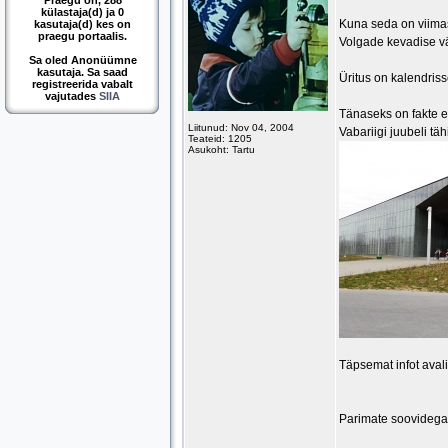
Praegu on, 288
külastaja(d) ja 0
Kuna seda on viimast
kasutaja(d) kes on
praegu portaalis.
Volgade kevadise vä
Sa oled Anonüümne
kasutaja. Sa saad
Üritus on kalendris
registreerida vabalt
vajutades
SIIA
Tänaseks on fakte e
Liitunud: Nov 04, 2004
Vabariigi juubeli t
Teateid: 1205
Asukoht: Tartu
Täpsemat infot aval
Parimate soovidega