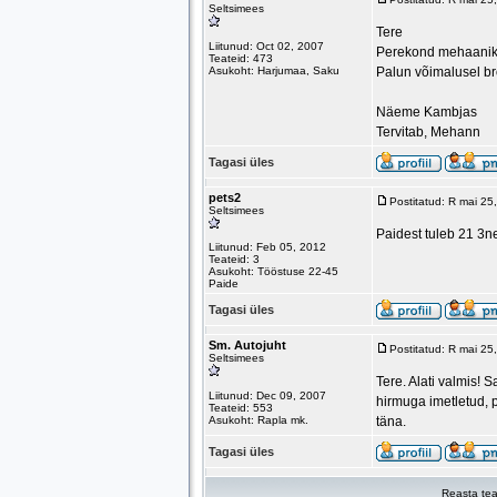
Seltsimees
Tere
Liitunud: Oct 02, 2007
Perekond mehaaniku
Teateid: 473
Asukoht: Harjumaa, Saku
Palun võimalusel bro
Näeme Kambjas
Tervitab, Mehann
Tagasi üles
pets2
Postitatud: R mai 2
Seltsimees
Paidest tuleb 21 3n
Liitunud: Feb 05, 2012
Teateid: 3
Asukoht: Tööstuse 22-45
Paide
Tagasi üles
Sm. Autojuht
Postitatud: R mai 2
Seltsimees
Tere. Alati valmis! 
Liitunud: Dec 09, 2007
hirmuga imetletud, 
Teateid: 553
Asukoht: Rapla mk.
täna.
Tagasi üles
Reasta tea