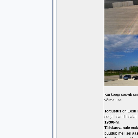
Kui keegi soovib sii
võimaluse.
Toitlustus
on Eesti 
sooja lisandit, sala
19:00-ni
.
Täiskasvanule
maks
puudub meil sel aas