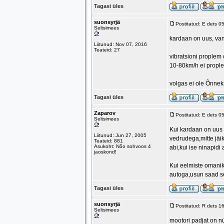
Tagasi üles
suonsyrjä
Postitatud: E dets 0
Seltsimees
kardaan on uus, vana
Liitunud: Nov 07, 2016
Teateid: 27
vibratsioni proplem 
10-80km/h ei propl
volgas ei ole Õnnek
Tagasi üles
Zaparov
Postitatud: E dets 0
Seltsimees
Kui kardaan on uus 
Liitunud: Jun 27, 2005
vedrudega,mitte jäik
Teateid: 881
Asukoht: Nõo sohvoos 4
abi,kui ise ninapidi 
jaoskond!
Kui eelmiste omanik
autoga,usun saad sel
Tagasi üles
suonsyrjä
Postitatud: R dets 
Seltsimees
mootori padjat on n