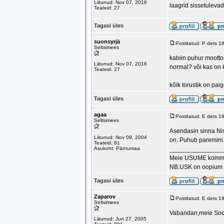
Liitunud: Nov 07, 2016
laagrid sissetulevad
Teateid: 27
Tagasi üles
suonsyrjä
Postitatud: P dets 1
Seltsimees
kabiin puhur mootto
Liitunud: Nov 07, 2016
normal? või kas on 
Teateid: 27
kõik torustik on pai
Tagasi üles
agaa
Postitatud: E dets 1
Seltsimees
Asendasin sinna Nis
Liitunud: Nov 09, 2004
on. Puhub paremini
Teateid: 61
Asukoht: Pärnumaa
_______________
Meie USUME kommun
NB.USK on oopium 
Tagasi üles
Zaparov
Postitatud: E dets 1
Seltsimees
Vabandan,meie Soom
Liitunud: Jun 27, 2005