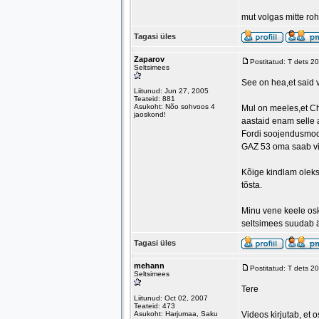
mut volgas mitte roh
Tagasi üles
Zaparov
Postitatud: T dets 2
Seltsimees
See on hea,et said vi
Liitunud: Jun 27, 2005
Teateid: 881
Asukoht: Nõo sohvoos 4
Mul on meeles,et Ch
jaoskond!
aastaid enam selle
Fordi soojendusmoo
GAZ 53 oma saab vist
Kõige kindlam oleks 
tõsta.
Minu vene keele osk
seltsimees suudab ä
Tagasi üles
mehann
Postitatud: T dets 2
Seltsimees
Tere
Liitunud: Oct 02, 2007
Teateid: 473
Asukoht: Harjumaa, Saku
Videos kirjutab, et 