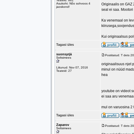
Teateid: 881
Asukoht: Nõo sohvoos 4
Originaalis on GAZ 
jaoskond!
seal ei saa. Mootor
Ka venemaal on levi
kiirusega,soojendu
Kui originaalsus po
Tagasi üles
suonsyrjä
Postitatud: T dets 2
Seltsimees
originaalisuus njet 
Liitunud: Nov 07, 2016
minul on nüüd madal
Teateid: 27
hea
youtube on videot so
ei saa aru venemaa
mul on varuosina 2 
Tagasi üles
Zaparov
Postitatud: T dets 2
Seltsimees