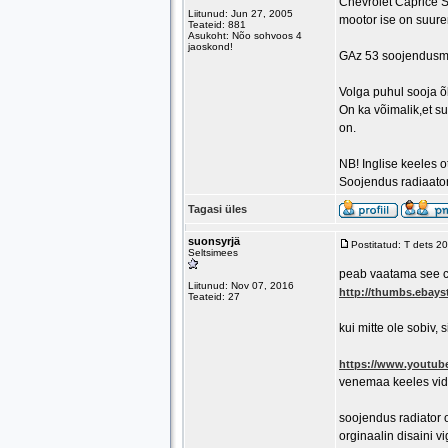
Chevrolet Caprice S
Liitunud: Jun 27, 2005
mootor ise on suur
Teateid: 881
Asukoht: Nõo sohvoos 4
jaoskond!
GAz 53 soojendusmoot
Volga puhul sooja õ
On ka võimalik,et s
on.
NB! Inglise keeles 
Soojendus radiaato
Tagasi üles
suonsyrjä
Postitatud: T dets 2
Seltsimees
peab vaatama see c
Liitunud: Nov 07, 2016
http://thumbs.ebays
Teateid: 27
kui mitte ole sobiv, 
https://www.youtu
venemaa keeles vi
soojendus radiator o
orginaalin disaini v