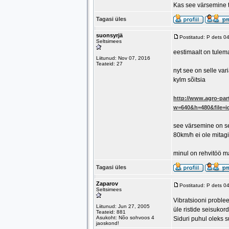
Kas see värsemine t
Tagasi üles
suonsyrjä
Postitatud: P dets 0
Seltsimees
eestimaalt on tulema
Liitunud: Nov 07, 2016
Teateid: 27
nyt see on selle vari
kylm sõitsia
http://www.agro-par
w=640&h=480&file
see värsemine on se
80km/h ei ole mitagi
minul on rehvitöö m
Tagasi üles
Zaparov
Postitatud: P dets 0
Seltsimees
Vibratsiooni problee
Liitunud: Jun 27, 2005
üle ristide seisukor
Teateid: 881
Asukoht: Nõo sohvoos 4
Siduri puhul oleks s
jaoskond!