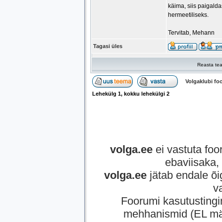
käima, siis paigald
hermeetiliseks.
Tervitab, Mehann
Tagasi üles
Reasta tea
Volgaklubi f
Lehekülg
1
, kokku lehekülgi
2
volga.ee
ei vastuta foor
ebaviisaka, 
volga.ee
jätab endale õi
v
Foorumi kasutusting
mehhanismid (EL mää