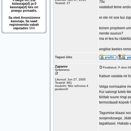
Praegu on, 252
70c
Teateid: 27
külastaja(d) ja 0
vaatatud teine andu
kasutaja(d) kes on
praegu portaalis.
ei ole nii soe kui zi
Sa oled Anonüümne
kasutaja. Sa saad
registreerida vabalt
toinen propleem umb
vajutades
SIIA
nende suurus?
ma ei tea ku rääkitä
englise keeles remo
Tagasi üles
Zaparov
Postitatud: P dets 0
Seltsimees
Katsun vastata nii h
Liitunud: Jun 27, 2005
Teateid: 881
Asukoht: Nõo sohvoos 4
Volga normaalne mo
jaoskond!
Kui salongi tuleb ik
töötab suure ringi p
termostaadi kopsik la
Tagumise klaasi soo
soojendusega. Jäätun
tagaklaasi. Hakata v