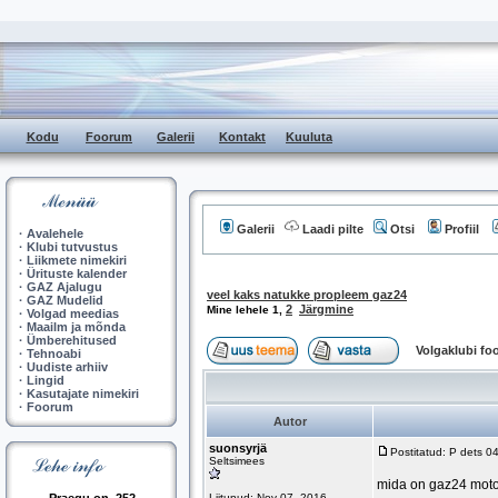
Kodu
Foorum
Galerii
Kontakt
Kuuluta
Galerii
Laadi pilte
Otsi
Profiil
·
Avalehele
·
Klubi tutvustus
·
Liikmete nimekiri
·
Ürituste kalender
·
GAZ Ajalugu
veel kaks natukke propleem gaz24
·
GAZ Mudelid
2
Järgmine
Mine lehele
1
,
·
Volgad meedias
·
Maailm ja mõnda
·
Ümberehitused
Volgaklubi f
·
Tehnoabi
·
Uudiste arhiiv
·
Lingid
·
Kasutajate nimekiri
·
Foorum
Autor
suonsyrjä
Postitatud: P dets 0
Seltsimees
mida on gaz24 motor
Liitunud: Nov 07, 2016