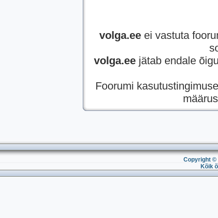
volga.ee
ei vastuta foorum
so
volga.ee
jätab endale õigu
Foorumi kasutustingimuse
määrus 
Copyright © 
Kõik õ