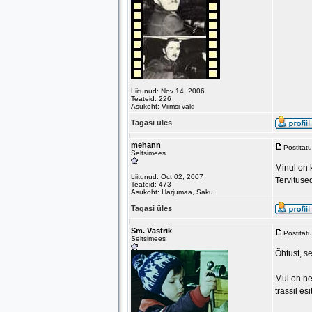
Liitunud: Nov 14, 2006
Teateid: 226
Asukoht: Viimsi vald
Tagasi üles
mehann
Postitat
Seltsimees
Minul on 
Liitunud: Oct 02, 2007
Tervitus
Teateid: 473
Asukoht: Harjumaa, Saku
Tagasi üles
Sm. Västrik
Postitat
Seltsimees
Õhtust, s
Mul on he
trassil es