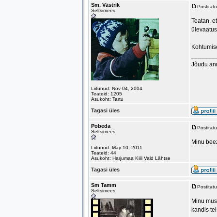
Sm. Västrik
Postitat
Seltsimees
Teatan, et
ülevaatus
Kohtumis
_______
Jõudu an
Liitunud: Nov 04, 2004
Teateid: 1205
Asukoht: Tartu
Tagasi üles
Pobeda
Postitat
Seltsimees
Minu beez
Liitunud: May 10, 2011
Teateid: 44
Asukoht: Harjumaa Kiili Vald Lähtse
Tagasi üles
Sm Tamm
Postitat
Seltsimees
Minu must
kandis te