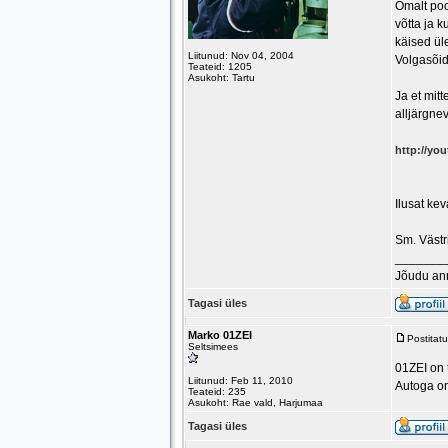
Omalt poo
võtta ja 
käised üle
Liitunud: Nov 04, 2004
Volgasõid
Teateid: 1205
Asukoht: Tartu
Ja et mitt
alljärgneva
http://yo
Ilusat ke
Sm. Västr
_______
Jõudu an
Tagasi üles
Marko 01ZEI
Postitat
Seltsimees
01ZEI on 
Liitunud: Feb 11, 2010
Autoga on
Teateid: 235
Asukoht: Rae vald, Harjumaa
Tagasi üles