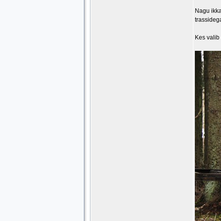
Nagu ikk
trassideg
Kes vali