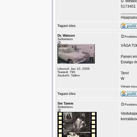
D. Metall
5173401
_______
Haapsalu
Tagasi üles
Dr. Watson
Postitat
Seltsimees
VÄGA TOR
Panen end
Esialgu il
Liitunud: Jan 10, 2006
Teateid: 790
Terv!
Asukoht: Tallinn
W
Viimati mu
Tagasi üles
Sm Tamm
Postitat
Seltsimees
Vastukaja
korraldus