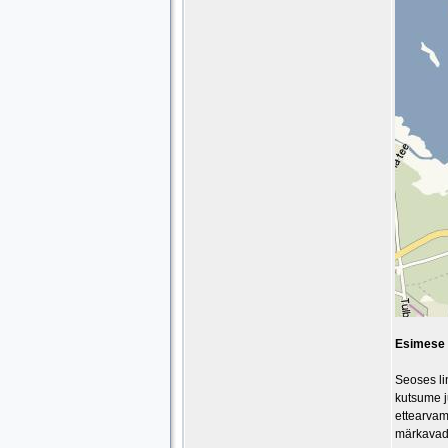
Esimese a
Seoses li
kutsume j
ettearvam
märkavad.