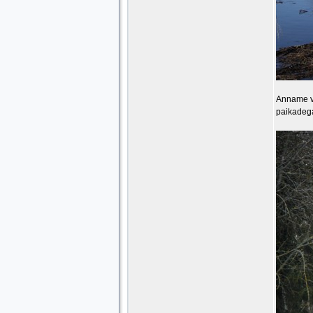
Anname võ
paikadeg