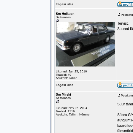
Tagasi üles
Sm Heikson
Postitat
Seltsimees
Tervist,
Suured tän
Liitunud: Jan 25, 2010
Teateid: 49
Asukoht: Tallinn
Tagasi üles
Sm Mirski
Postitat
Seltsimees
Suur tänu 
Liitunud: Nov 06, 2004
Teateid: 1216
Asukoht: Tallinn, Nõmme
Sõbra G/K
autojuht 
kaardilug
ülesmärki