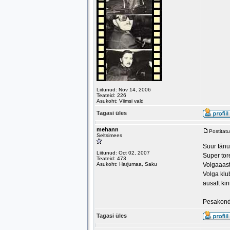
Liitunud: Nov 14, 2006
Teateid: 226
Asukoht: Viimsi vald
Tagasi üles
mehann
Postitat
Seltsimees
Suur tänu 
Liitunud: Oct 02, 2007
Super tore
Teateid: 473
Asukoht: Harjumaa, Saku
Volgaaast
Volga klu
ausalt kin
Pesakon
Tagasi üles