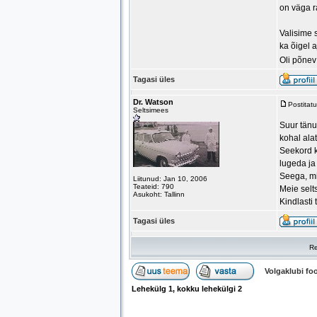
on väga r
Valisime 
ka õigel 
Oli põnev
Tagasi üles
Dr. Watson
Postitat
Seltsimees
Suur tänu 
kohal ala
Seekord k
lugeda ja
Seega, mi
Liitunud: Jan 10, 2006
Teateid: 790
Meie selt
Asukoht: Tallinn
Kindlasti
Tagasi üles
Re
Volgaklubi f
Lehekülg
1
, kokku lehekülgi
2