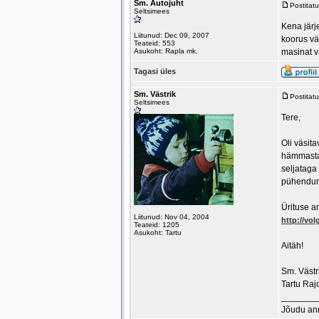
Sm. Autojuht
Postitat
Seltsimees
Kena järj
Liitunud: Dec 09, 2007
koorus vä
Teateid: 553
Asukoht: Rapla mk.
masinat v
Tagasi üles
Sm. Västrik
Postitat
Seltsimees
Tere,
Oli väsita
hämmastav
seljataga
pühendum
Ürituse a
Liitunud: Nov 04, 2004
http://vol
Teateid: 1205
Asukoht: Tartu
Aitäh!
Sm. Västr
Tartu Raj
_______
Jõudu an