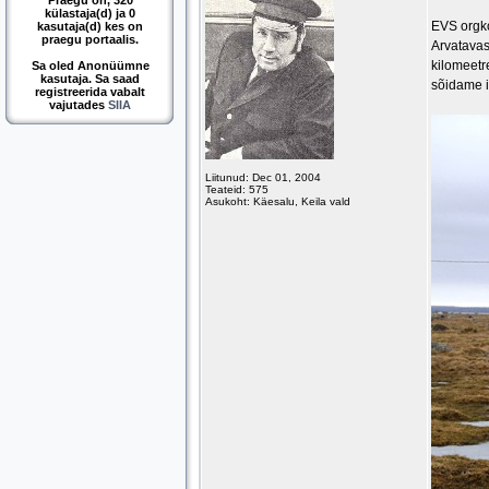
Praegu on, 320
külastaja(d) ja 0
EVS orgko
kasutaja(d) kes on
praegu portaalis.
Arvatavas
kilomeetr
Sa oled Anonüümne
kasutaja. Sa saad
sõidame i
registreerida vabalt
vajutades
SIIA
Liitunud: Dec 01, 2004
Teateid: 575
Asukoht: Käesalu, Keila vald