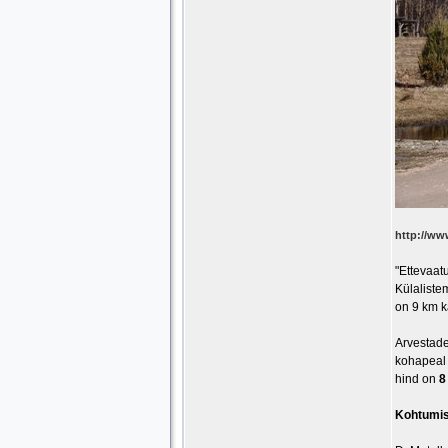
http://ww
"Ettevaatu
Külaliste
on 9 km k
Arvestade
kohapeal (
hind on
8
Kohtumise