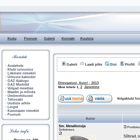
Kodu
Foorum
Galerii
Kontakt
Kuuluta
Galerii
Laadi pilte
Otsi
Profiil
·
Avalehele
·
Klubi tutvustus
·
Liikmete nimekiri
·
Ürituste kalender
·
GAZ Ajalugu
Ettevaatust, Auto! - 2013
·
GAZ Mudelid
2
Järgmine
Mine lehele
1
,
·
Volgad meedias
·
Maailm ja mõnda
·
Ümberehitused
Volgaklubi f
·
Tehnoabi
·
Uudiste arhiiv
·
Lingid
·
Kasutajate nimekiri
·
Foorum
Autor
Sm. Metalliotsija
Postitat
Seltsimees
Sõbrad, s