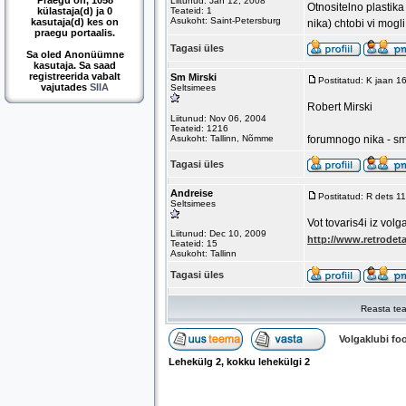
Praegu on, 1058
Liitunud: Jan 12, 2008
Otnositelno plastika
külastaja(d) ja 0
Teateid: 1
Asukoht: Saint-Petersburg
kasutaja(d) kes on
nika) chtobi vi mogl
praegu portaalis.
Tagasi üles
Sa oled Anonüümne
kasutaja. Sa saad
registreerida vabalt
Sm Mirski
Postitatud: K jaan 1
vajutades
SIIA
Seltsimees
Robert Mirski
Liitunud: Nov 06, 2004
Teateid: 1216
Asukoht: Tallinn, Nõmme
forumnogo nika - sm
Tagasi üles
Andreise
Postitatud: R dets 1
Seltsimees
Vot tovaris4i iz volg
Liitunud: Dec 10, 2009
http://www.retrodet
Teateid: 15
Asukoht: Tallinn
Tagasi üles
Reasta tea
Volgaklubi f
Lehekülg
2
, kokku lehekülgi
2