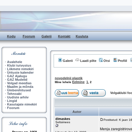
Kodu
Foorum
Galerii
Kontakt
Kuuluta
Galerii
Laadi pilte
Otsi
Profiil
·
Avalehele
·
Klubi tutvustus
·
Liikmete nimekiri
·
Ürituste kalender
·
GAZ Ajalugu
novodelnij plastik
·
GAZ Mudelid
Eelmine
1
Mine lehele
,
2
·
Volgad meedias
·
Maailm ja mõnda
·
Ümberehitused
Volgaklubi f
·
Tehnoabi
·
Uudiste arhiiv
·
Lingid
·
Kasutajate nimekiri
·
Foorum
Autor
dimaskes
Postitatud: K jaan 1
Seltsimees
Menja zaregistrirov