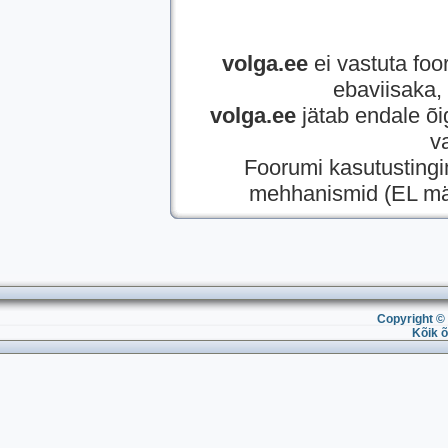
volga.ee
ei vastuta foor
ebaviisaka, 
volga.ee
jätab endale õi
v
Foorumi kasutusting
mehhanismid (EL mää
Copyright © 
Kõik õ