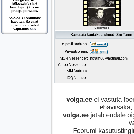
Praegu on, 418
külastaja(d) ja 0
kasutaja(d) kes on
praegu portaalis.
Sa oled Anonüümne
kasutaja. Sa saad
registreerida vabalt
Seltsimees
vajutades
SIIA
Kasutaja kontakt andmed: Sm Tamm
e-posti aadress:
Privaatsõnum:
MSN Messenger:
hotam66@hotmail.com
Yahoo Messenger:
AIM Aadress:
ICQ Number:
volga.ee
ei vastuta foor
ebaviisaka, 
volga.ee
jätab endale õi
v
Foorumi kasutusting