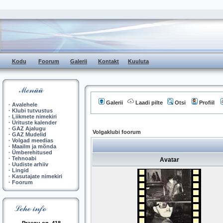
Kodu
Foorum
Galerii
Kontakt
Kuuluta
Galerii
Laadi pilte
Otsi
Profiil
·
Avalehele
·
Klubi tutvustus
·
Liikmete nimekiri
·
Ürituste kalender
·
GAZ Ajalugu
Volgaklubi foorum
·
GAZ Mudelid
·
Volgad meedias
·
Maailm ja mõnda
·
Ümberehitused
·
Tehnoabi
Avatar
·
Uudiste arhiiv
·
Lingid
·
Kasutajate nimekiri
·
Foorum