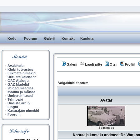
Kodu
Foorum
Galerii
Kontakt
Kuuluta
Galerii
Laadi pilte
Otsi
Profiil
·
Avalehele
·
Klubi tutvustus
·
Liikmete nimekiri
·
Ürituste kalender
·
GAZ Ajalugu
Volgaklubi foorum
·
GAZ Mudelid
·
Volgad meedias
·
Maailm ja mõnda
·
Ümberehitused
·
Tehnoabi
Avatar
·
Uudiste arhiiv
·
Lingid
·
Kasutajate nimekiri
·
Foorum
Seltsimees
Kasutaja kontakt andmed: Dr. Watson