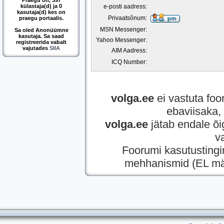
Praegu on, 397
külastaja(d) ja 0
e-posti aadress:
kasutaja(d) kes on
Privaatsõnum:
praegu portaalis.
MSN Messenger:
Sa oled Anonüümne
kasutaja. Sa saad
Yahoo Messenger:
registreerida vabalt
vajutades
SIIA
AIM Aadress:
ICQ Number:
volga.ee
ei vastuta foor
ebaviisaka, 
volga.ee
jätab endale õi
v
Foorumi kasutusting
mehhanismid (EL mää