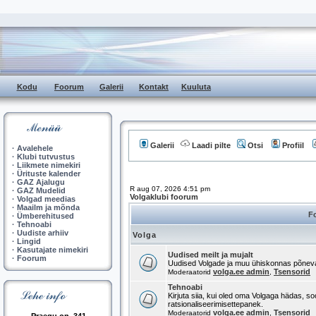
Kodu
Foorum
Galerii
Kontakt
Kuuluta
Galerii
Laadi pilte
Otsi
Profiil
·
Avalehele
·
Klubi tutvustus
·
Liikmete nimekiri
·
Ürituste kalender
·
GAZ Ajalugu
R aug 07, 2026 4:51 pm
·
GAZ Mudelid
Volgaklubi foorum
·
Volgad meedias
·
Maailm ja mõnda
F
·
Ümberehitused
·
Tehnoabi
·
Uudiste arhiiv
Volga
·
Lingid
·
Kasutajate nimekiri
Uudised meilt ja mujalt
·
Foorum
Uudised Volgade ja muu ühiskonnas põnev
volga.ee admin
Tsensorid
Moderaatorid
,
Tehnoabi
Kirjuta siia, kui oled oma Volgaga hädas, so
ratsionaliseerimisettepanek.
volga.ee admin
Tsensorid
Moderaatorid
,