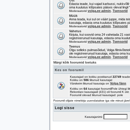
Ost
Edasta teade, kui vajad karbussi, nukkvõlli 
oma kuulutus klõpsates päises oleval lingil 
volga.ee admin
Tsensorid
Moderaatorid
,
Müük
Anna teada, kui sul on väärt juppe, mida tei
kasutaja, edasta oma kuulutus klõpsates päis
volga.ee admin
Tsensorid
Moderaatorid
,
Vahetus
Kirjuta, kui soovid oma 24 vahetada 21 vas
registreerunud kasutaja, edasta oma kuulutu
volga.ee admin
Tsensorid
Moderaatorid
,
Teenus
Olgu selleks pulmasõidud, Volga filmivõtete
ole registreerunud kasutaja, edasta oma kuul
volga.ee admin
Tsensorid
Moderaatorid
,
Märgi kõik foorumid loetuks
Kes on foorumil
Kasutajad on kokku postitanud
22749
teade
Kokku on
586
liitunud kasutajat
Volga fänn
Värskeim liitunud kasutaja on
Kokku on
64
kasutajat foorumilPole ühtegi li
Rekordarv kasutajaid (431) oli foorumil K ok
Foorumil olevad liitunud kasutajad: pole
Foorumil olijate nimekirja uuendatakse iga viie minuti järel
Logi sisse
Kasutajanimi:
P