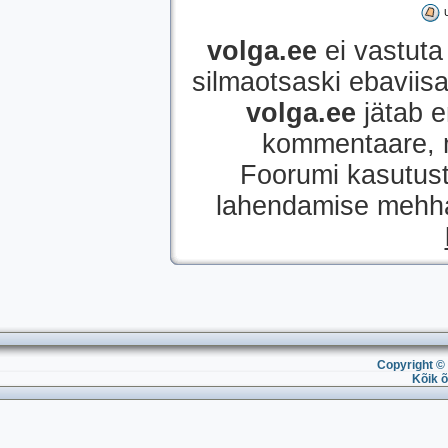
volga.ee
ei vastuta 
silmaotsaski ebaviisak
volga.ee
jätab e
kommentaare, mi
Foorumi kasutust
lahendamise mehhan
Copyright © 
Kõik õ