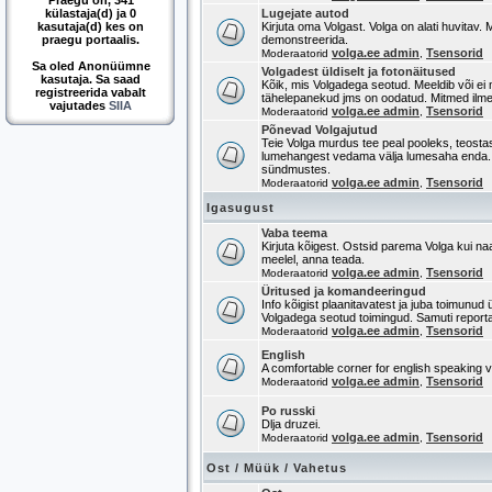
Praegu on, 341
külastaja(d) ja 0
Lugejate autod
kasutaja(d) kes on
Kirjuta oma Volgast. Volga on alati huvitav.
praegu portaalis.
demonstreerida.
volga.ee admin
Tsensorid
Moderaatorid
,
Sa oled Anonüümne
Volgadest üldiselt ja fotonäitused
kasutaja. Sa saad
Kõik, mis Volgadega seotud. Meeldib või ei m
registreerida vabalt
tähelepanekud jms on oodatud. Mitmed ilm
vajutades
SIIA
volga.ee admin
Tsensorid
Moderaatorid
,
Põnevad Volgajutud
Teie Volga murdus tee peal pooleks, teostasi
lumehangest vedama välja lumesaha enda. 
sündmustes.
volga.ee admin
Tsensorid
Moderaatorid
,
Igasugust
Vaba teema
Kirjuta kõigest. Ostsid parema Volga kui na
meelel, anna teada.
volga.ee admin
Tsensorid
Moderaatorid
,
Üritused ja komandeeringud
Info kõigist plaanitavatest ja juba toimunud ü
Volgadega seotud toimingud. Samuti report
volga.ee admin
Tsensorid
Moderaatorid
,
English
A comfortable corner for english speaking vi
volga.ee admin
Tsensorid
Moderaatorid
,
Po russki
Dlja druzei.
volga.ee admin
Tsensorid
Moderaatorid
,
Ost / Müük / Vahetus