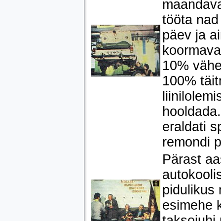
maandavad 
tööta nad 
päev ja ai
koormava
10% vähem
100% täit
liinilolem
hooldada. 
eraldati 
remondi p
Pärast aa
autokooli
pidulikus
esimehe k
taksojuhi