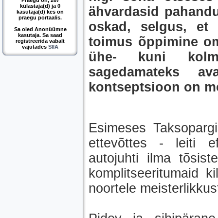
Praegu on, 267
külastaja(d) ja 0
ähvardasid pahandus
kasutaja(d) kes on
praegu portaalis.
oskad, selgus, et 
Sa oled Anonüümne
kasutaja. Sa saad
toimus õppimine oma
registreerida vabalt
vajutades
SIIA
ühe- kuni kolme
sagedamateks ava
kontseptsioon on 
Esimeses Taksopargis 
ettevõttes - leiti 
autojuhti ilma tõsis
komplitseeritumaid k
noortele meisterlikkus