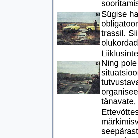
sooritamis
Sügise ha
obligatoo
trassil. S
olukordad
Liiklusint
Ning pole
situatsioo
tutvustav
organiseer
tänavate, 
Ettevõtte
märkimisv
seepärast