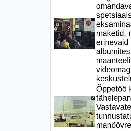
omandavad
spetsiaals
eksaminaa
maketid, 
erinevaid 
albumites
maanteeli
videomagn
keskustelu
Õppetöö k
tähelepan
Vastavate
tunnustat
manöövrei