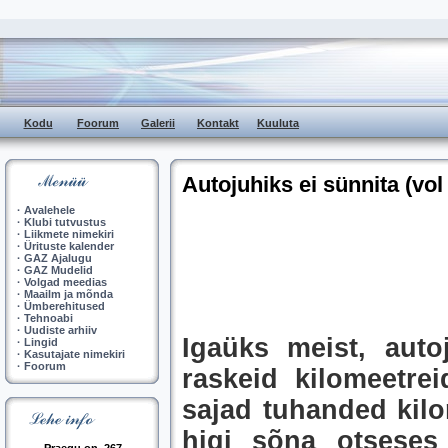
Kodu
Foorum
Galerii
Kontakt
Kuuluta
Autojuhiks ei sünnita (vol
·
Avalehele
·
Klubi tutvustus
·
Liikmete nimekiri
·
Ürituste kalender
·
GAZ Ajalugu
·
GAZ Mudelid
·
Volgad meedias
·
Maailm ja mõnda
·
Ümberehitused
·
Tehnoabi
·
Uudiste arhiiv
Igaüks meist, auto
·
Lingid
·
Kasutajate nimekiri
·
Foorum
raskeid kilomeetrei
sajad tuhanded kilom
higi sõna otseses