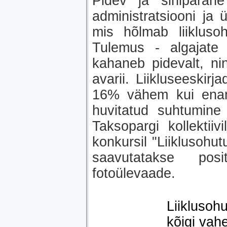
Pidev ja sihipäran
administratsiooni ja 
mis hõlmab liiklusoh
Tulemus - algajate j
kahaneb pidevalt, nin
avarii. Liikluseeskirj
16% vähem kui enam
huvitatud suhtumine
Taksopargi kollektii
konkursil "Liiklusohutu
saavutatakse posi
fotoülevaade.
Liiklusoh
kõigi vah