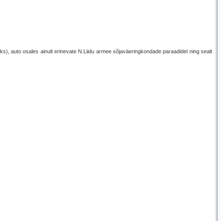
ks), auto osales ainult erinevate N.Liidu armee sõjaväeringkondade paraadidel ning sealt