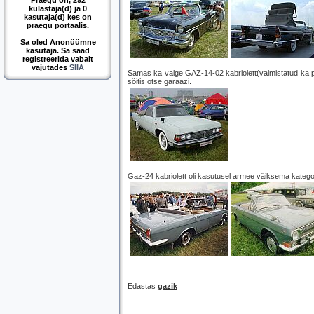
Praegu on, 292
külastaja(d) ja 0
kasutaja(d) kes on
praegu portaalis.
Sa oled Anonüümne
kasutaja. Sa saad
registreerida vabalt
vajutades
SIIA
Samas ka valge GAZ-14-02 kabriolett(valmistatud ka paa
sõitis otse garaazi.
Gaz-24 kabriolett oli kasutusel armee väiksema katego
Edastas
gazik