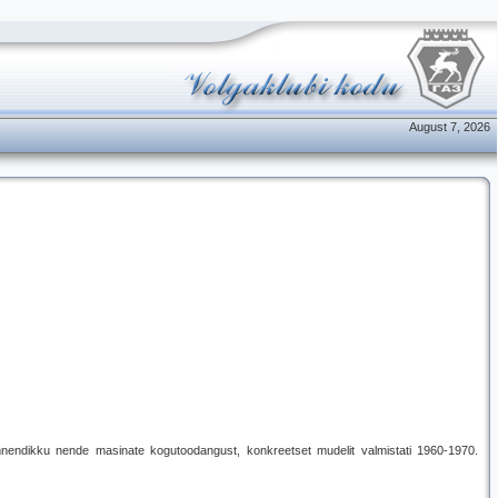
August 7, 2026
mnendikku nende masinate kogutoodangust, konkreetset mudelit valmistati 1960-1970.