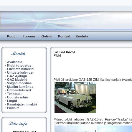
Kodu
Foorum
Galerii
Kontakt
Kuuluta
Lahtised GAZ'id
Pildid
·
Avalehele
·
Klubi tutvustus
·
Liikmete nimekiri
·
Ürituste kalender
·
GAZ Ajalugu
·
GAZ Mudelid
Pildil üliharuldane GAZ-12B ZIM´i lahtine variant (valmis
·
Volgad meedias
·
Maailm ja mõnda
·
Ümberehitused
·
Tehnoabi
·
Uudiste arhiiv
·
Lingid
·
Kasutajate nimekiri
·
Foorum
Mõned pildid lahtisest GAZ-13-st. Faeton-"Tsaika" 
Elektrohüdrauliline katuse avamise ja sulgemise mehanism