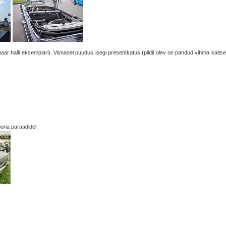
r halli eksemplari). Viimasel puudus isegi presentkatus (pildil olev on pandud vihma kaitse
oria paraadidel.