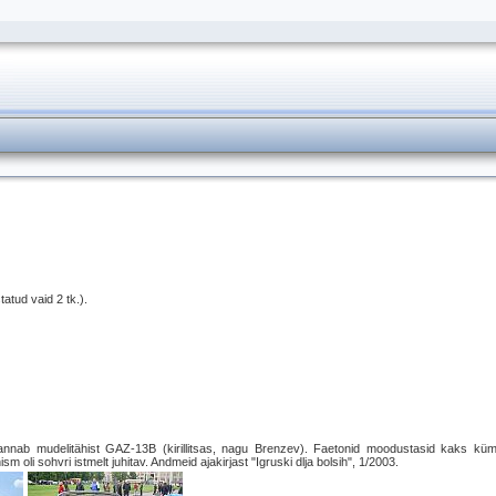
tatud vaid 2 tk.).
kannab mudelitähist GAZ-13B (kirillitsas, nagu Brenzev). Faetonid moodustasid kaks kü
 oli sohvri istmelt juhitav. Andmeid ajakirjast "Igruski dlja bolsih", 1/2003.