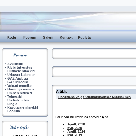
Kodu
Foorum
Galerii
Kontakt
Kuuluta
·
Avalehele
·
Klubi tutvustus
·
Liikmete nimekiri
·
Ürituste kalender
·
GAZ Ajalugu
·
GAZ Mudelid
·
Volgad meedias
·
Maailm ja mõnda
Artiklid
·
Ümberehitused
·
·
Tehnoabi
Haruldane Volga Okupatsioonide Muuseumis
·
Uudiste arhiiv
·
Lingid
·
Kasutajate nimekiri
·
Foorum
Palun vali kuu mida sa soovid n�ha:
Aprill, 2026
Mai, 2025
Aprill, 2024
Mai, 2019