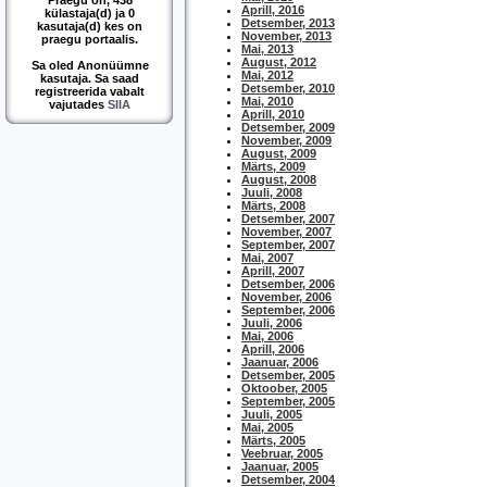
Praegu on, 438
Aprill, 2016
külastaja(d) ja 0
Detsember, 2013
kasutaja(d) kes on
November, 2013
praegu portaalis.
Mai, 2013
August, 2012
Sa oled Anonüümne
Mai, 2012
kasutaja. Sa saad
Detsember, 2010
registreerida vabalt
Mai, 2010
vajutades
SIIA
Aprill, 2010
Detsember, 2009
November, 2009
August, 2009
Märts, 2009
August, 2008
Juuli, 2008
Märts, 2008
Detsember, 2007
November, 2007
September, 2007
Mai, 2007
Aprill, 2007
Detsember, 2006
November, 2006
September, 2006
Juuli, 2006
Mai, 2006
Aprill, 2006
Jaanuar, 2006
Detsember, 2005
Oktoober, 2005
September, 2005
Juuli, 2005
Mai, 2005
Märts, 2005
Veebruar, 2005
Jaanuar, 2005
Detsember, 2004