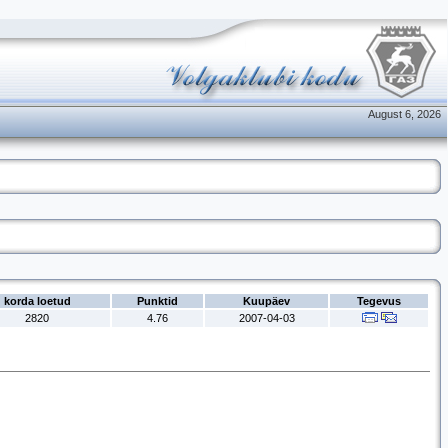
August 6, 2026
korda loetud
Punktid
Kuupäev
Tegevus
2820
4.76
2007-04-03