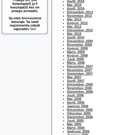
Praegu on, 224
Aprill, 2024
külastaja(d) ja 0
Mai, 2019
kasutaja(d) kes on
Aprill, 2016
praegu portaalis.
Detsember, 2013
November, 2013
Sa oled Anonüümne
Mai, 2013
kasutaja. Sa saad
August, 2012
registreerida vabalt
Mai, 2012
vajutades
SIIA
Detsember, 2010
Mai, 2010
Aprill, 2010
Detsember, 2009
November, 2009
August, 2009
Märts, 2009
August, 2008
Juuli, 2008
Märts, 2008
Detsember, 2007
November, 2007
September, 2007
Mai, 2007
Aprill, 2007
Detsember, 2006
November, 2006
September, 2006
Juuli, 2006
Mai, 2006
Aprill, 2006
Jaanuar, 2006
Detsember, 2005
Oktoober, 2005
September, 2005
Juuli, 2005
Mai, 2005
Märts, 2005
Veebruar, 2005