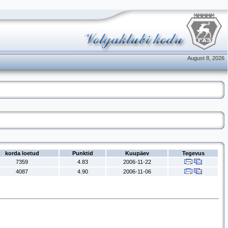
August 8, 2026
korda loetud
Punktid
Kuupäev
Tegevus
7359
4.83
2006-11-22
4087
4.90
2006-11-06