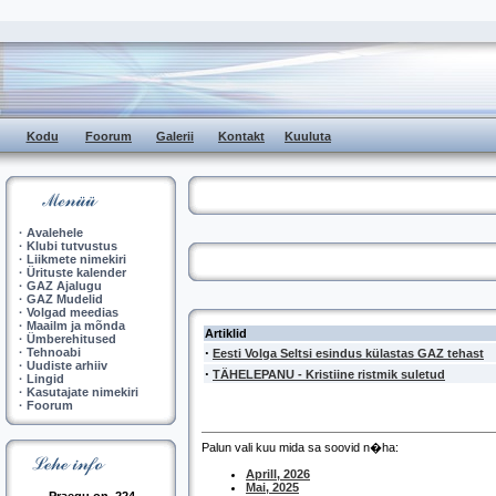
Kodu
Foorum
Galerii
Kontakt
Kuuluta
·
Avalehele
·
Klubi tutvustus
·
Liikmete nimekiri
·
Ürituste kalender
·
GAZ Ajalugu
·
GAZ Mudelid
·
Volgad meedias
·
Maailm ja mõnda
Artiklid
·
Ümberehitused
·
·
Tehnoabi
Eesti Volga Seltsi esindus külastas GAZ tehast
·
Uudiste arhiiv
·
TÄHELEPANU - Kristiine ristmik suletud
·
Lingid
·
Kasutajate nimekiri
·
Foorum
Palun vali kuu mida sa soovid n�ha:
Aprill, 2026
Mai, 2025