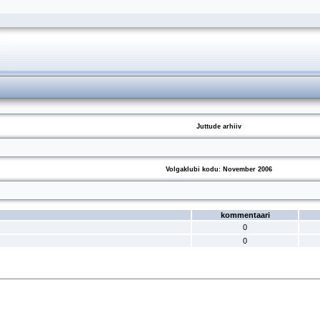
Juttude arhiiv
Volgaklubi kodu: November 2006
kommentaari
0
0