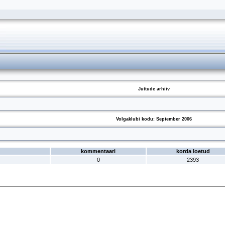
Juttude arhiiv
Volgaklubi kodu: September 2006
kommentaari
korda loetud
0
2393