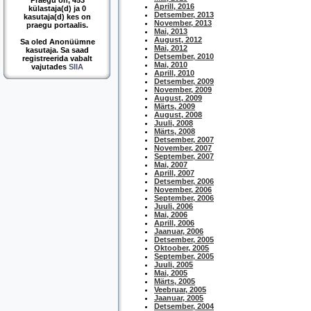
Praegu on, 453
Aprill, 2016
külastaja(d) ja 0
Detsember, 2013
kasutaja(d) kes on
November, 2013
praegu portaalis.
Mai, 2013
August, 2012
Sa oled Anonüümne
Mai, 2012
kasutaja. Sa saad
Detsember, 2010
registreerida vabalt
Mai, 2010
vajutades
SIIA
Aprill, 2010
Detsember, 2009
November, 2009
August, 2009
Märts, 2009
August, 2008
Juuli, 2008
Märts, 2008
Detsember, 2007
November, 2007
September, 2007
Mai, 2007
Aprill, 2007
Detsember, 2006
November, 2006
September, 2006
Juuli, 2006
Mai, 2006
Aprill, 2006
Jaanuar, 2006
Detsember, 2005
Oktoober, 2005
September, 2005
Juuli, 2005
Mai, 2005
Märts, 2005
Veebruar, 2005
Jaanuar, 2005
Detsember, 2004