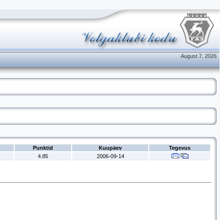
August 7, 2026
Punktid
Kuupäev
Tegevus
4.85
2006-09-14