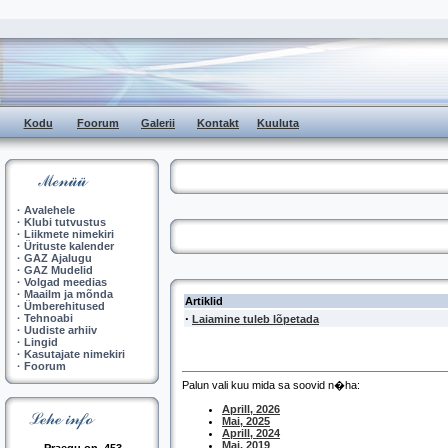
Kodu
Foorum
Galerii
Kontakt
Kuuluta
·
Avalehele
·
Klubi tutvustus
·
Liikmete nimekiri
·
Ürituste kalender
·
GAZ Ajalugu
·
GAZ Mudelid
·
Volgad meedias
·
Maailm ja mõnda
Artiklid
·
Ümberehitused
·
·
Tehnoabi
Laiamine tuleb lõpetada
·
Uudiste arhiiv
·
Lingid
·
Kasutajate nimekiri
·
Foorum
Palun vali kuu mida sa soovid n�ha:
Aprill, 2026
Mai, 2025
Aprill, 2024
Mai, 2019