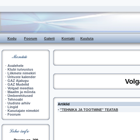
Kodu
Foorum
Galerii
Kontakt
Kuuluta
·
Avalehele
·
Klubi tutvustus
·
Liikmete nimekiri
·
Ürituste kalender
Volg
·
GAZ Ajalugu
·
GAZ Mudelid
·
Volgad meedias
·
Maailm ja mõnda
·
Ümberehitused
·
Tehnoabi
·
Uudiste arhiiv
Artiklid
·
Lingid
·
''TEHNIKA JA TOOTMINE'' TEATAB
·
Kasutajate nimekiri
·
Foorum