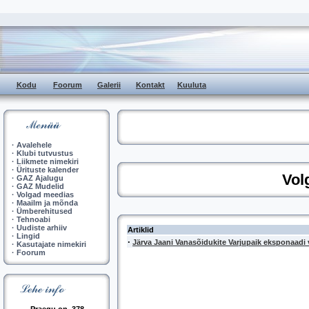
Kodu
Foorum
Galerii
Kontakt
Kuuluta
·
Avalehele
·
Klubi tutvustus
·
Liikmete nimekiri
·
Ürituste kalender
Vol
·
GAZ Ajalugu
·
GAZ Mudelid
·
Volgad meedias
·
Maailm ja mõnda
·
Ümberehitused
·
Tehnoabi
·
Uudiste arhiiv
Artiklid
·
Lingid
·
Järva Jaani Vanasõidukite Varjupaik eksponaadi 
·
Kasutajate nimekiri
·
Foorum