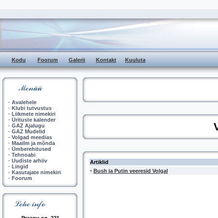
Kodu
Foorum
Galerii
Kontakt
Kuuluta
·
Avalehele
·
Klubi tutvustus
·
Liikmete nimekiri
·
Ürituste kalender
·
GAZ Ajalugu
·
GAZ Mudelid
·
Volgad meedias
·
Maailm ja mõnda
·
Ümberehitused
·
Tehnoabi
·
Uudiste arhiiv
Artiklid
·
Lingid
·
Bush ja Putin veeresid Volgal
·
Kasutajate nimekiri
·
Foorum