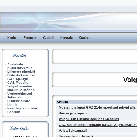
Kodu
Foorum
Galerii
Kontakt
Kuuluta
·
Avalehele
·
Klubi tutvustus
·
Liikmete nimekiri
·
Ürituste kalender
Vol
·
GAZ Ajalugu
·
GAZ Mudelid
·
Volgad meedias
·
Maailm ja mõnda
·
Ümberehitused
·
Tehnoabi
·
Uudiste arhiiv
Artiklid
·
Lingid
·
Musta numbriga GAZ 21-le moodsad rehvid alla
·
Kasutajate nimekiri
·
Foorum
·
Kiirem ja mugavam
·
Volga Club Finland kogunes Messiläs
·
GAZ seitsme kuu toodang kasvas 21,6% 25,54 ml
·
Volga Saksamaal!
·
Uus nõukogude veok