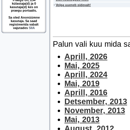
Praegu on, 234
külastaja(d) ja 0
·
Volga uueneb pidevalt!
kasutaja(d) kes on
praegu portaalis.
Sa oled Anonüümne
kasutaja. Sa saad
registreerida vabalt
vajutades
SIIA
Palun vali kuu mida 
Aprill, 2026
Mai, 2025
Aprill, 2024
Mai, 2019
Aprill, 2016
Detsember, 2013
November, 2013
Mai, 2013
August, 2012