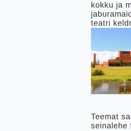
kokku ja 
jaburamai
teatri keld
Teemat sa
seinalehe 