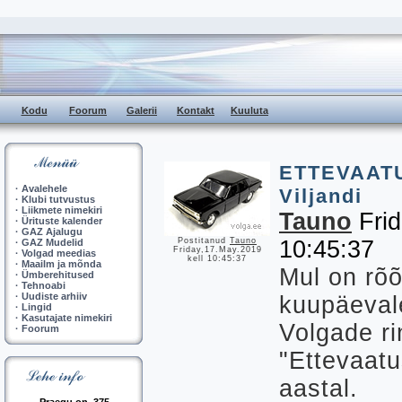
Kodu
Foorum
Galerii
Kontakt
Kuuluta
ETTEVAATU
·
Avalehele
Viljandi
·
Klubi tutvustus
·
Liikmete nimekiri
Tauno
Frid
·
Ürituste kalender
·
GAZ Ajalugu
Postitanud
Tauno
10:45:37
·
GAZ Mudelid
Friday,17.May.2019
·
Volgad meedias
kell 10:45:37
·
Maailm ja mõnda
Mul on rõ
·
Ümberehitused
·
Tehnoabi
·
Uudiste arhiiv
kuupäeval
·
Lingid
·
Kasutajate nimekiri
Volgade rin
·
Foorum
"Ettevaatu
aastal.