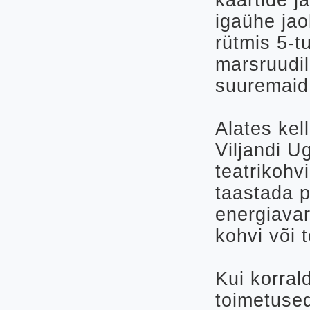
kaartide j
igaühe ja
rütmis 5-t
marsruudi
suuremaid 
Alates kel
Viljandi U
teatrikohvi
taastada 
energiavar
kohvi või t
Kui korra
toimetuse