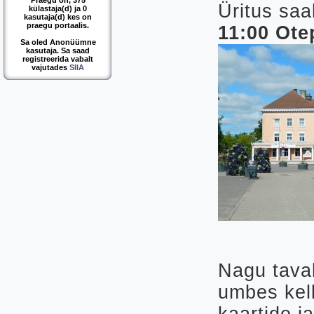
Praegu on, 375
Üritus sa
külastaja(d) ja 0
kasutaja(d) kes on
praegu portaalis.
11:00 Ote
Sa oled Anonüümne
kasutaja. Sa saad
registreerida vabalt
vajutades
SIIA
Nagu tava
umbes kell