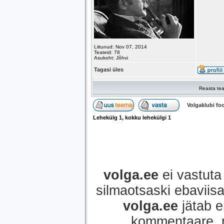
Liitunud: Nov 07, 2014
Teateid: 78
Asukoht: Jõhvi
Tagasi üles
Reasta tea
Volgaklubi f
Lehekülg
1
, kokku lehekülgi
1
volga.ee
ei vastuta 
silmaotsaski ebaviisak
volga.ee
jätab e
kommentaare, mi