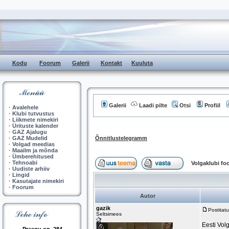
Kodu
Foorum
Galerii
Kontakt
Kuuluta
Galerii
Laadi pilte
Otsi
Profiil
·
Avalehele
·
Klubi tutvustus
·
Liikmete nimekiri
·
Ürituste kalender
·
GAZ Ajalugu
·
GAZ Mudelid
Õnnitlustelegramm
·
Volgad meedias
·
Maailm ja mõnda
·
Ümberehitused
·
Tehnoabi
Volgaklubi f
·
Uudiste arhiiv
·
Lingid
·
Kasutajate nimekiri
·
Foorum
Autor
gazik
Postitat
Seltsimees
Eesti Vol