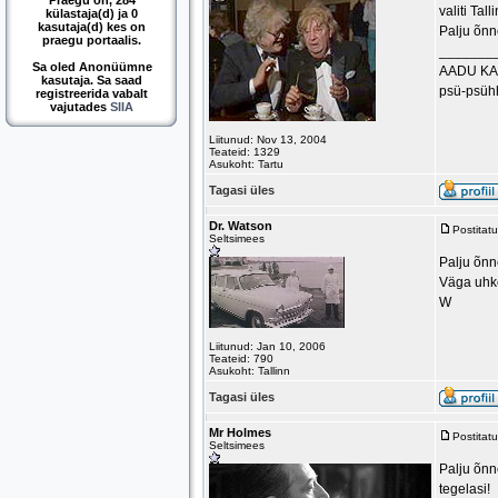
Praegu on, 284
valiti Ta
külastaja(d) ja 0
kasutaja(d) kes on
Palju õnn
praegu portaalis.
_______
Sa oled Anonüümne
AADU K
kasutaja. Sa saad
psü-psühh
registreerida vabalt
vajutades
SIIA
Liitunud: Nov 13, 2004
Teateid: 1329
Asukoht: Tartu
Tagasi üles
Dr. Watson
Postitat
Seltsimees
Palju õnne
Väga uhke
W
Liitunud: Jan 10, 2006
Teateid: 790
Asukoht: Tallinn
Tagasi üles
Mr Holmes
Postitat
Seltsimees
Palju õnn
tegelasi!