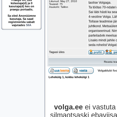
Praegu on, 289
Liitunud: May 27, 2010
taolise Volgaga.
külastaja(d) ja 0
Teateid: 75
kasutaja(d) kes on
Asukoht: Tallinn
Ta töötas 70-ndatel
praegu portaalis.
Sai läbi hästi ka se
Sa oled Anonüümne
4-veoline Volga. Lähe
kasutaja. Sa saad
Tollase teadmise jär
registreerida vabalt
vajutades
SIIA
juhtkond. Metsaülem 
organiseerinud. Nim
parteiladvik meelsas
Lisaks mindi jahile
seda rohelist Volgat
Tagasi üles
Reasta tea
Volgaklubi f
Lehekülg
1
, kokku lehekülgi
1
volga.ee
ei vastuta 
silmaotsaski ebaviisak