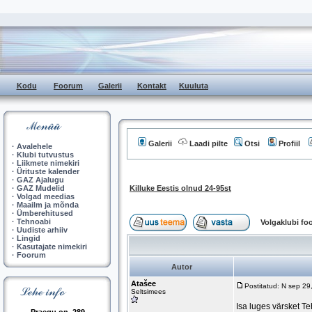
Kodu
Foorum
Galerii
Kontakt
Kuuluta
Galerii
Laadi pilte
Otsi
Profiil
·
Avalehele
·
Klubi tutvustus
·
Liikmete nimekiri
·
Ürituste kalender
·
GAZ Ajalugu
·
GAZ Mudelid
Killuke Eestis olnud 24-95st
·
Volgad meedias
·
Maailm ja mõnda
·
Ümberehitused
·
Tehnoabi
Volgaklubi f
·
Uudiste arhiiv
·
Lingid
·
Kasutajate nimekiri
·
Foorum
Autor
Atašee
Postitatud: N sep 2
Seltsimees
Isa luges värsket T